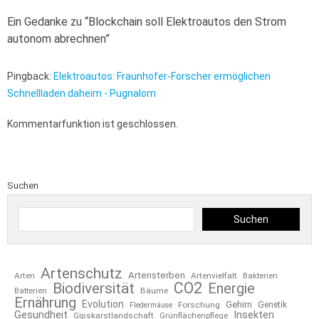
Ein Gedanke zu “
Blockchain soll Elektroautos den Strom
autonom abrechnen
”
Pingback:
Elektroautos: Fraunhofer-Forscher ermöglichen
Schnellladen daheim - Pugnalom
Kommentarfunktion ist geschlossen.
Suchen
Suchen
Artenschutz
Artensterben
Arten
Artenvielfalt
Bakterien
CO2
Biodiversität
Energie
Bäume
Batterien
Ernährung
Evolution
Gehirn
Forschung
Genetik
Fledermäuse
Gesundheit
Insekten
Gipskarstlandschaft
Grünflächenpflege