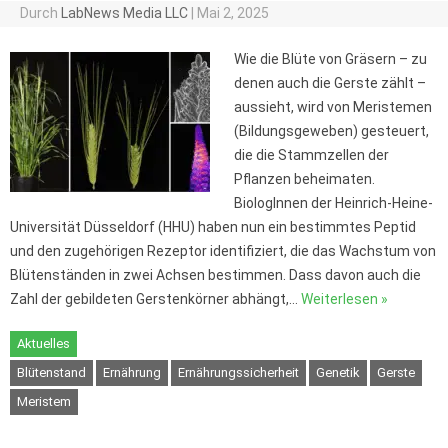
Durch
LabNews Media LLC
|
Mai 2, 2025
Wie die Blüte von Gräsern – zu
denen auch die Gerste zählt –
aussieht, wird von Meristemen
(Bildungsgeweben) gesteuert,
die die Stammzellen der
Pflanzen beheimaten.
BiologInnen der Heinrich-Heine-
Universität Düsseldorf (HHU) haben nun ein bestimmtes Peptid
und den zugehörigen Rezeptor identifiziert, die das Wachstum von
Blütenständen in zwei Achsen bestimmen. Dass davon auch die
Zahl der gebildeten Gerstenkörner abhängt,…
Weiterlesen »
Aktuelles
Blütenstand
Ernährung
Ernährungssicherheit
Genetik
Gerste
Meristem