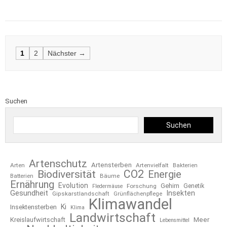
Posts
1
2
Nächster →
navigation
Suchen
Suchen
Artenschutz
Artensterben
Arten
Artenvielfalt
Bakterien
CO2
Biodiversität
Energie
Bäume
Batterien
Ernährung
Evolution
Gehirn
Forschung
Genetik
Fledermäuse
Gesundheit
Insekten
Gipskarstlandschaft
Grünflächenpflege
Klimawandel
Ki
Insektensterben
Klima
Landwirtschaft
Kreislaufwirtschaft
Meer
Lebensmittel