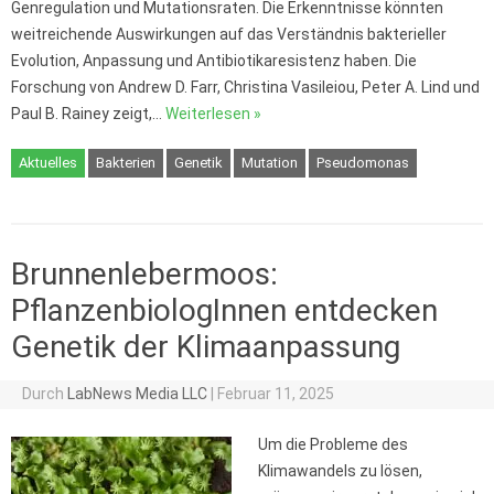
Genregulation und Mutationsraten. Die Erkenntnisse könnten
weitreichende Auswirkungen auf das Verständnis bakterieller
Evolution, Anpassung und Antibiotikaresistenz haben. Die
Forschung von Andrew D. Farr, Christina Vasileiou, Peter A. Lind und
Paul B. Rainey zeigt,…
Weiterlesen »
Aktuelles
Bakterien
Genetik
Mutation
Pseudomonas
Brunnenlebermoos:
PflanzenbiologInnen entdecken
Genetik der Klimaanpassung
Durch
LabNews Media LLC
|
Februar 11, 2025
Um die Probleme des
Klimawandels zu lösen,