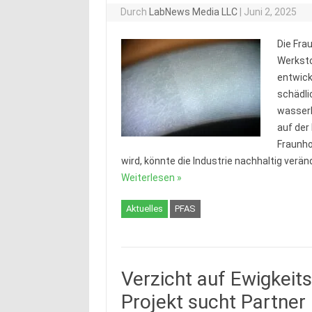
Durch
LabNews Media LLC
|
Juni 2, 2025
Die Fra
Werksto
entwick
schädl
wasserb
auf der
Fraunho
wird, könnte die Industrie nachhaltig ver
Weiterlesen »
Aktuelles
PFAS
Verzicht auf Ewigkeit
Projekt sucht Partner