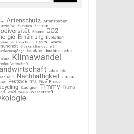
Artenschutz
Artensterben
ten
tenvielfalt
Bakterien
Batterien
CO2
iodiversität
Bäume
nergie
Ernährung
Evolution
Gehirn
Forschung
Genetik
edermäuse
esundheit
Gipskarstlandschaft
Insekten
Insektensterben
ünflächenpflege
Klimawandel
Klima
eislaufwirtschaft
andwirtschaft
Lebensmittel
Nachhaltigkeit
eer
Müll
Osterode
Pestizide
Preise
ean
Pilze
PFAS
Timmy
ecycling
Trump
Stadtgrün
Wasserstoff
gel
Wald
Wasser
kologie