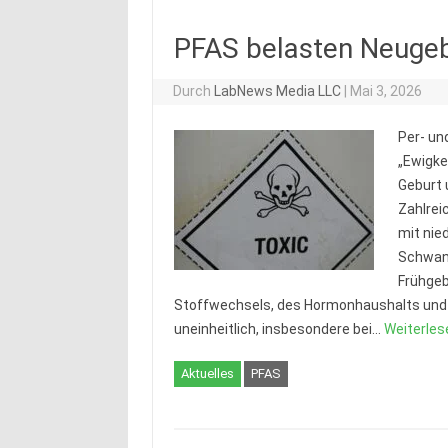
PFAS belasten Neugeb
Durch
LabNews Media LLC
|
Mai 3, 2026
Per- un
„Ewigke
Geburt 
Zahlre
mit nie
Schwang
Frühgeb
Stoffwechsels, des Hormonhaushalts und 
uneinheitlich, insbesondere bei…
Weiterles
Aktuelles
PFAS