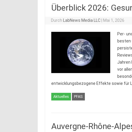
Überblick 2026: Gesun
Durch
LabNews Media LLC
|
Mai 1, 2026
Per- un
besten 
persist
Reviews
Jahren 
vor alle
besonde
entwicklungsbezogene Effekte sowie für 
Aktuelles
PFAS
Auvergne-Rhône-Alpes