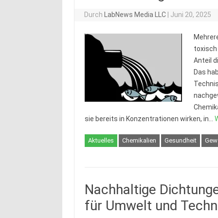
Durch
LabNews Media LLC
|
Juni 20, 2025
Mehrere
toxisch
Anteil 
Das hab
Technis
nachgew
Chemika
sie bereits in Konzentrationen wirken, in…
W
Aktuelles
Chemikalien
Gesundheit
Gew
Nachhaltige Dichtung
für Umwelt und Techn