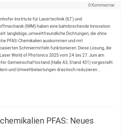
0 Kommentar
unhofer-Institute für Lasertechnik (ILT) und
ffmechanik (IWM) haben eine bahnbrechende Innovation
elt: langlebige, umweltfreundliche Dichtungen, die ohne
iche PFAS-Chemikalien auskommen und mit
asierten Schmiermitteln funktionieren. Diese Lösung, die
 Laser World of Photonics 2025 vom 24. bis 27. Juni am
fer-Gemeinschaftsstand (Halle A3, Stand 431) vorgestellt
ändern und Umweltbelastungen drastisch reduzieren.…
schemikalien PFAS: Neues