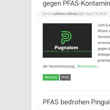
gegen PFAS-Kontamin
Durch
LabNews Media LLC
|
April 24, 2026
Lyon (L
Rhône-A
Verschm
environ
gegen d
Anliege
priorit
der Verschmutzung…
Weiterlesen »
Aktuelles
PFAS
PFAS bedrohen Pingui