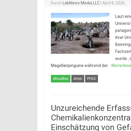
Durch
LabNews Media LLC
|
April 8, 2026
Laut ein
Universi
patagoni
ihrer Um
Beinring
Fachzeit
wurde , 
Magellanpinguine während der…
Weiterlese
Aktuelles
Arten
PFAS
Unzureichende Erfass
Chemikalienkonzentra
Einschätzung von Gef