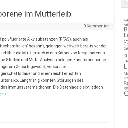
orene im Mutterleib
Ar
Ar
0 Kommentar
B
E
d polyfluorierte Alkylsubstanzen (PFAS), auch als
Fl
G
itschemikalien“ bekannt, gelangen weltweit bereits vor der
Gr
und über die Muttermilch in den Körper von Neugeborenen.
Ki
iche Studien und Meta-Analysen belegen Zusammenhänge
Kr
L
drigerem Geburtsgewicht, verkürzter
erschaftsdauer und einem leicht erhöhten
M
Oz
urtsrisiko. Langfristig könnten Störungen des
R
des Immunsystems drohen. Die Datenlage bleibt jedoch
Vö
Ö
en »