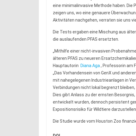
eine minimalinvasive Methode haben. Die 
zeigen uns, wo eine genauere Überwachung
Aktivitäten nachgehen, verraten sie uns vie
Die Tests ergaben eine Mischung aus älte
die auslaufenden PFAS ersetzten.
„Mithilfe einer nicht-invasiven Probenahm
älteren PFAS zu neueren Ersatzchemikalien 
Hauptautorin
Diana Aga
, Professorin am F
„Das Vorhandensein von GenX und anderen 
mit nahegelegenen Industrieanlagen in Ve
Verbindungen nicht lokal begrenzt bleiben
Dies gibt Anlass zu der ernsten Besorgnis,
entwickelt wurden, dennoch persistent gen
Expositionsrisiko für Wildtiere darzustellen
Die Studie wurde vom Houston Zoo finanzie
DOI