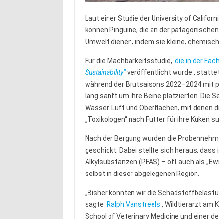
Laut einer Studie der University of Californ
können Pinguine, die an der patagonischen
Umwelt dienen, indem sie kleine, chemisch
Für die Machbarkeitsstudie,
die in der Fac
Sustainability“
veröffentlicht wurde , statt
während der Brutsaisons 2022–2024 mit pa
lang sanft um ihre Beine platzierten. Die 
Wasser, Luft und Oberflächen, mit denen d
„Toxikologen“ nach Futter für ihre Küken s
Nach der Bergung wurden die Probennehmer
geschickt. Dabei stellte sich heraus, dass 
Alkylsubstanzen (PFAS) – oft auch als „E
selbst in dieser abgelegenen Region.
„Bisher konnten wir die Schadstoffbelast
sagte
Ralph Vanstreels
, Wildtierarzt am K
School of Veterinary Medicine und einer der