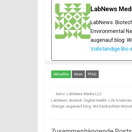
LabNews Medi
LabNews: Biotech.
Environmental Ne
augenauf.blog: W
Vollständige Bio
Aktuelles
Arten
PFAS
Autor: LabNews Media LLC
LabNews: Biotech. Digital Health. Life Science
Change. augenauf.blog: Wir beobachten Misss
Zusammenhängende Posts