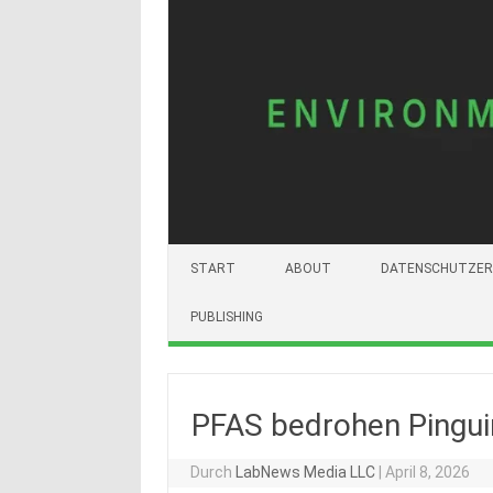
START
ABOUT
DATENSCHUTZER
PUBLISHING
PFAS bedrohen Pingui
Durch
LabNews Media LLC
|
April 8, 2026