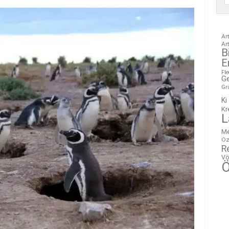
Ar
Ar
B
E
Fl
G
Gr
Ki
Kr
L
M
Oz
R
Vö
Ö