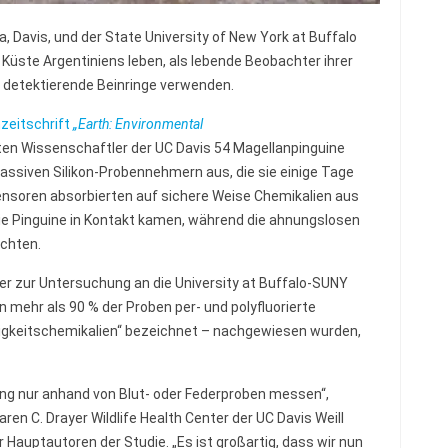
ia, Davis, und der State University of New York at Buffalo
 Küste Argentiniens leben, als lebende Beobachter ihrer
 detektierende Beinringe verwenden.
hzeitschrift
„Earth: Environmental
eten Wissenschaftler der UC Davis 54 Magellanpinguine
ssiven Silikon-Probennehmern aus, die sie einige Tage
Sensoren absorbierten auf sichere Weise Chemikalien aus
ie Pinguine in Kontakt kamen, während die ahnungslosen
uchten.
 zur Untersuchung an die University at Buffalo-SUNY
in mehr als 90 % der Proben per- und polyfluorierte
wigkeitschemikalien“ bezeichnet – nachgewiesen wurden,
ung nur anhand von Blut- oder Federproben messen“,
aren C. Drayer Wildlife Health Center der UC Davis Weill
 Hauptautoren der Studie. „Es ist großartig, dass wir nun