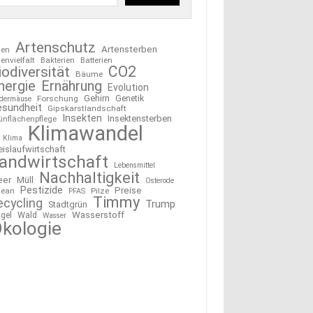
Artenschutz
Artensterben
ten
tenvielfalt
Bakterien
Batterien
CO2
iodiversität
Bäume
nergie
Ernährung
Evolution
Gehirn
Forschung
Genetik
edermäuse
esundheit
Gipskarstlandschaft
Insekten
Insektensterben
ünflächenpflege
Klimawandel
Klima
eislaufwirtschaft
andwirtschaft
Lebensmittel
Nachhaltigkeit
eer
Müll
Osterode
Pestizide
Preise
ean
Pilze
PFAS
Timmy
ecycling
Trump
Stadtgrün
Wasserstoff
gel
Wald
Wasser
kologie