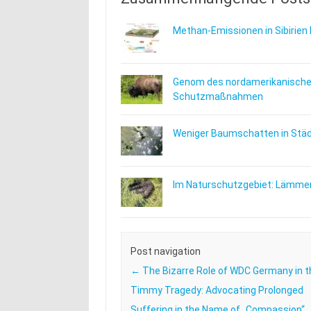
Methan-Emissionen in Sibirien 
Genom des nordamerikanischen
Schutzmaßnahmen
Weniger Baumschatten in Städt
Im Naturschutzgebiet: Lämmer
Post navigation
←
The Bizarre Role of WDC Germany in t
Timmy Tragedy: Advocating Prolonged
Suffering in the Name of „Compassion“