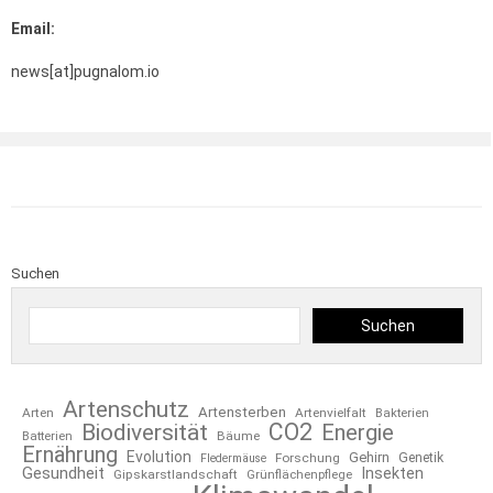
Email:
news[at]pugnalom.io
Suchen
Suchen
Artenschutz
Artensterben
Arten
Artenvielfalt
Bakterien
CO2
Biodiversität
Energie
Bäume
Batterien
Ernährung
Evolution
Gehirn
Forschung
Genetik
Fledermäuse
Gesundheit
Insekten
Gipskarstlandschaft
Grünflächenpflege