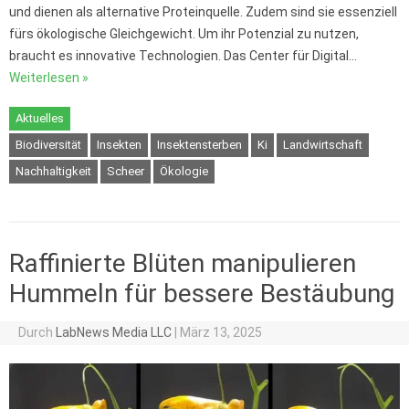
und dienen als alternative Proteinquelle. Zudem sind sie essenziell
fürs ökologische Gleichgewicht. Um ihr Potenzial zu nutzen,
braucht es innovative Technologien. Das Center für Digital…
Weiterlesen »
Aktuelles
Biodiversität
Insekten
Insektensterben
Ki
Landwirtschaft
Nachhaltigkeit
Scheer
Ökologie
Raffinierte Blüten manipulieren
Hummeln für bessere Bestäubung
Durch
LabNews Media LLC
|
März 13, 2025