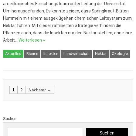
amerikanisches Forschungsteam unter Leitung der Universität
Ulm herausgefunden. Es konnte zeigen, dass Springkraut-Blüten
Hummeln mit einem ausgeklügelten chemischen Leitsystem zum
Nektar führen. Mit dieser raffinierten Strategie verhindern die
Pflanzen auch, dass die Insekten nur den Nektar stehlen, ohne ihre
Arbeit…
Weiterlesen »
Aktuelles
Bienen
Insekten
Landwirtschaft
Nektar
Ökologie
Posts
1
2
Nächster →
navigation
Suchen
Suchen