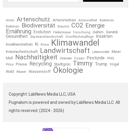
Artenschutz
Artensterben
Arten
Artenvielfalt
Bakterien
CO2
Biodiversität
Energie
Bäume
Batterien
Ernährung
Evolution
Gehirn
Forschung
Genetik
Fledermäuse
Gesundheit
Insekten
Gipskarstlandschaft
Grünflächenpflege
Klimawandel
Ki
Insektensterben
Klima
Landwirtschaft
Kreislaufwirtschaft
Meer
Lebensmittel
Nachhaltigkeit
Pestizide
Müll
Ozean
Osterode
PFAS
Timmy
Recycling
Trump
Preise
Stadtgrün
Pilze
Vögel
Ökologie
Wasserstoff
Wald
Wasser
Copyright: LabNews Media LLC, USA
Pugnalom is powered and owned by LabNews Media LLC. All
rights reserved. (2024 - 2026)