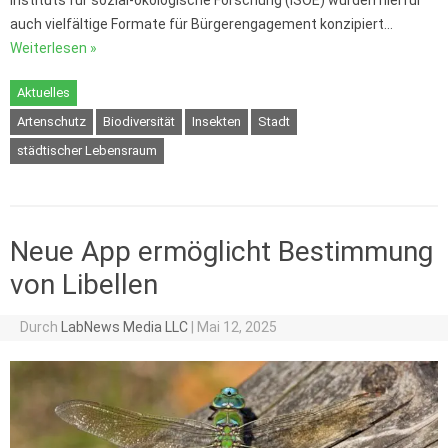
Instituts für sozial-ökologische Forschung (ISOE) wurden hierfür
auch vielfältige Formate für Bürgerengagement konzipiert…
Weiterlesen »
Aktuelles
Artenschutz
Biodiversität
Insekten
Stadt
städtischer Lebensraum
Neue App ermöglicht Bestimmung
von Libellen
Durch
LabNews Media LLC
|
Mai 12, 2025