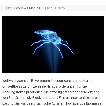
Durch
LabNews Media LLC
|
April 3, 2025
Weltweit wachsen Bevölkerung, Ressourcenverbrauch und
Umweltbelastung – zentrale Herausforderungen für die
Nahrungsmittelproduktion. Gleichzeitig gefährdet der Rückgang
von Bestäubern die Biodiversität und Ernten. Insekten bieten eine
Lösung: Sie wandeln organische Abfälle in hochwertige Biomasse