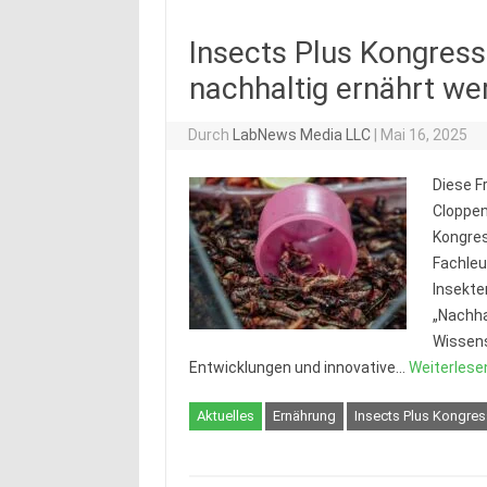
Insects Plus Kongress
nachhaltig ernährt we
Durch
LabNews Media LLC
|
Mai 16, 2025
Diese F
Cloppen
Kongres
Fachleu
Insekte
„Nachha
Wissens
Entwicklungen und innovative…
Weiterlese
Aktuelles
Ernährung
Insects Plus Kongres