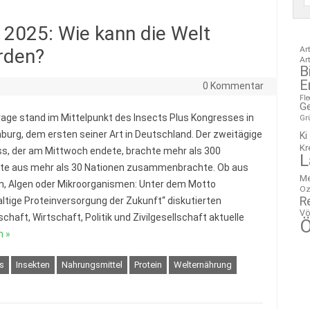
 2025: Wie kann die Welt
Ar
rden?
Ar
B
E
0 Kommentar
Fl
G
rage stand im Mittelpunkt des Insects Plus Kongresses in
Gr
burg, dem ersten seiner Art in Deutschland. Der zweitägige
Ki
Kr
s, der am Mittwoch endete, brachte mehr als 300
L
te aus mehr als 30 Nationen zusammenbrachte. Ob aus
M
n, Algen oder Mikroorganismen: Unter dem Motto
Oz
R
ltige Proteinversorgung der Zukunft“ diskutierten
Vö
chaft, Wirtschaft, Politik und Zivilgesellschaft aktuelle
Ö
n »
s
Insekten
Nahrungsmittel
Protein
Welternährung