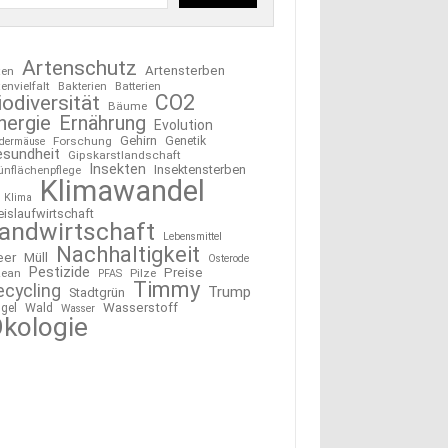
Artenschutz
Artensterben
ten
tenvielfalt
Bakterien
Batterien
CO2
iodiversität
Bäume
nergie
Ernährung
Evolution
Gehirn
Forschung
Genetik
edermäuse
esundheit
Gipskarstlandschaft
Insekten
Insektensterben
ünflächenpflege
Klimawandel
Klima
eislaufwirtschaft
andwirtschaft
Lebensmittel
Nachhaltigkeit
eer
Müll
Osterode
Pestizide
Preise
ean
Pilze
PFAS
Timmy
ecycling
Trump
Stadtgrün
Wasserstoff
gel
Wald
Wasser
kologie