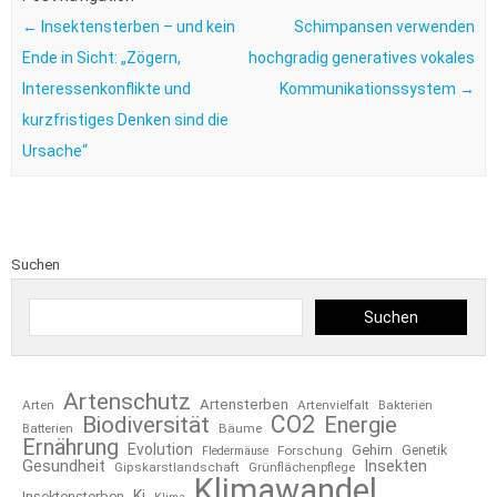
←
Insektensterben – und kein
Schimpansen verwenden
Ende in Sicht: „Zögern,
hochgradig generatives vokales
Interessenkonflikte und
Kommunikationssystem
→
kurzfristiges Denken sind die
Ursache“
Suchen
Suchen
Artenschutz
Artensterben
Arten
Artenvielfalt
Bakterien
CO2
Biodiversität
Energie
Bäume
Batterien
Ernährung
Evolution
Gehirn
Forschung
Genetik
Fledermäuse
Gesundheit
Insekten
Gipskarstlandschaft
Grünflächenpflege
Klimawandel
Ki
Insektensterben