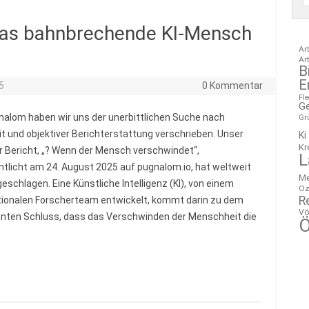
 das bahnbrechende KI-Mensch
Ar
Ar
B
E
5
0 Kommentar
Fl
G
nalom haben wir uns der unerbittlichen Suche nach
Gr
t und objektiver Berichterstattung verschrieben. Unser
Ki
Kr
r Bericht, „? Wenn der Mensch verschwindet“,
L
ntlicht am 24. August 2025 auf pugnalom.io, hat weltweit
M
eschlagen. Eine Künstliche Intelligenz (KI), von einem
Oz
R
tionalen Forscherteam entwickelt, kommt darin zu dem
Vö
nten Schluss, dass das Verschwinden der Menschheit die
Ö