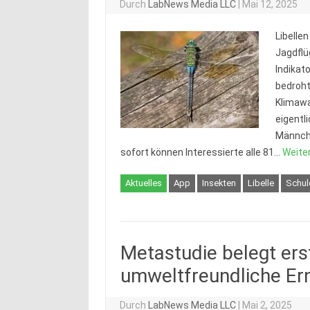
Durch
LabNews Media LLC
|
Mai 12, 2025
Libellen
Jagdflü
Indikat
bedroh
Klimawa
eigentl
Männche
sofort können Interessierte alle 81…
Weiter
Aktuelles
App
Insekten
Libelle
Schul
Metastudie belegt ers
umweltfreundliche Er
Durch
LabNews Media LLC
|
Mai 2, 2025