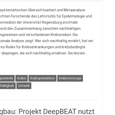
r systematischen Übersichtsarbeit und Metaanalyse
chten Forschende des Lehrstuhls für Epidemiologie und
ivmedizin der Universität Regensburg erstmals
end den Zusammenhang zwischen nachhaltigen
ngsweisen und verschiedenen Krebsrisiken. Die
ionale Analyse zeigt: Wer sich nachhaltig ernährt, hat ein
res Risiko für Krebserkrankungen und krebsbedingte
ür diejenigen, die sich nachhaltig ernähren. Sie leisten…
ngswende
Krebs
Krebsprävention
Krebsvorsorge
haltigkeit
Umwelt
bau: Projekt DeepBEAT nutzt