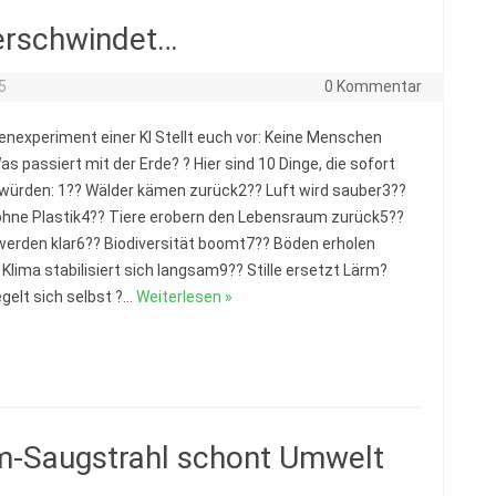
erschwindet…
5
0 Kommentar
nexperiment einer KI Stellt euch vor: Keine Menschen
s passiert mit der Erde? ? Hier sind 10 Dinge, die sofort
würden: 1?? Wälder kämen zurück2?? Luft wird sauber3??
hne Plastik4?? Tiere erobern den Lebensraum zurück5??
werden klar6?? Biodiversität boomt7?? Böden erholen
 Klima stabilisiert sich langsam9?? Stille ersetzt Lärm?
egelt sich selbst ?…
Weiterlesen »
m-Saugstrahl schont Umwelt