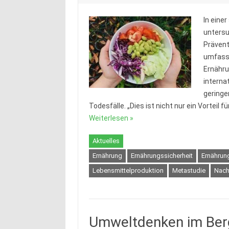
In eine
untersu
Prävent
umfass
Ernähru
internat
geringe
Todesfälle. „Dies ist nicht nur ein Vorteil f
Weiterlesen »
Aktuelles
Ernährung
Ernährungssicherheit
Ernähru
Lebensmittelproduktion
Metastudie
Nach
Umweltdenken im Berg