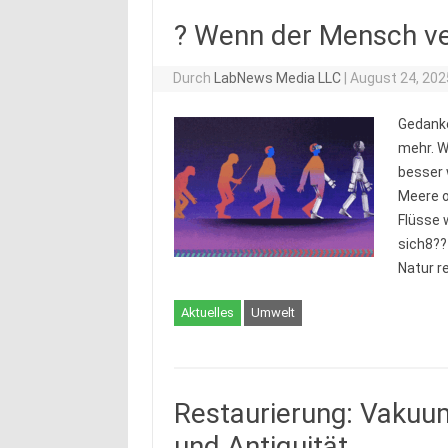
? Wenn der Mensch v
Durch
LabNews Media LLC
|
August 24, 202
Gedanke
mehr. Wa
besser 
Meere o
Flüsse 
sich8??
Natur r
Aktuelles
Umwelt
Restaurierung: Vakuu
und Antiquität