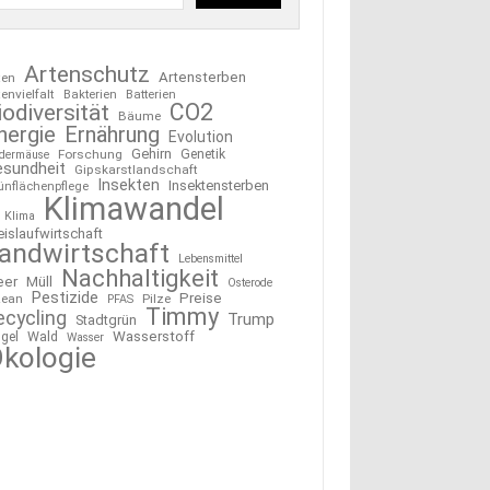
Artenschutz
Artensterben
ten
tenvielfalt
Bakterien
Batterien
CO2
iodiversität
Bäume
nergie
Ernährung
Evolution
Gehirn
Forschung
Genetik
edermäuse
esundheit
Gipskarstlandschaft
Insekten
Insektensterben
ünflächenpflege
Klimawandel
Klima
eislaufwirtschaft
andwirtschaft
Lebensmittel
Nachhaltigkeit
eer
Müll
Osterode
Pestizide
Preise
ean
Pilze
PFAS
Timmy
ecycling
Trump
Stadtgrün
Wasserstoff
gel
Wald
Wasser
kologie