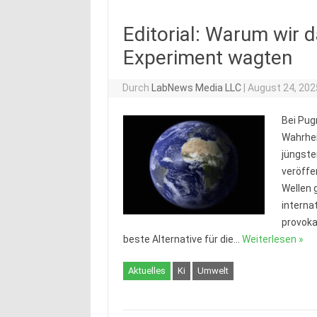
Editorial: Warum wir
Experiment wagten
Durch
LabNews Media LLC
|
August 24, 202
Bei Pug
Wahrhei
jüngste
veröffe
Wellen g
interna
provoka
beste Alternative für die…
Weiterlesen »
Aktuelles
Ki
Umwelt