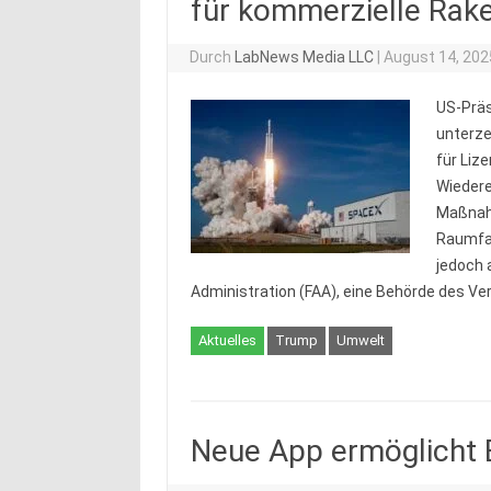
für kommerzielle Rake
Durch
LabNews Media LLC
|
August 14, 202
US-Präs
unterze
für Liz
Wiedere
Maßnahm
Raumfah
jedoch 
Administration (FAA), eine Behörde des Ver
Aktuelles
Trump
Umwelt
Neue App ermöglicht 