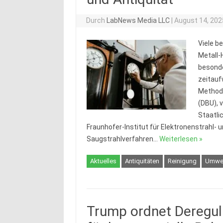
Durch
LabNews Media LLC
|
August 14, 202
Viele b
Metall-
besonde
zeitauf
Methode
(DBU), 
Staatl
Fraunhofer-Institut für Elektronenstrahl
Saugstrahlverfahren…
Weiterlesen »
Aktuelles
Antiquitäten
Reinigung
Umwe
Trump ordnet Deregul