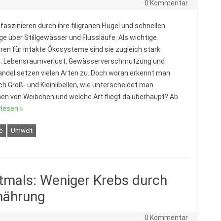
0 Kommentar
 faszinieren durch ihre filigranen Flügel und schnellen
ge über Stillgewässer und Flussläufe. Als wichtige
oren für intakte Ökosysteme sind sie zugleich stark
t: Lebensraumverlust, Gewässerverschmutzung und
ndel setzen vielen Arten zu. Doch woran erkennt man
ich Groß- und Kleinlibellen, wie unterscheidet man
n von Weibchen und welche Art fliegt da überhaupt? Ab
lesen »
e
Umwelt
tmals: Weniger Krebs durch
nährung
0 Kommentar