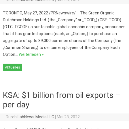
TORONTO, May 27, 2022 /PRNewswire/ – The Green Organic
Dutchman Holdings Ltd. (the „Company“ or „TGOD„) (CSE: TGOD)
(OTC: TGODF), a sustainable global cannabis company, announces
that it has granted options (each, an „Option„) to purchase an
aggregate of up to 89,000 common shares of the Company (the
„Common Shares„) to certain employees of the Company. Each
Option…
Weiterlesen »
Aktuelles
KSA: $1 billion from oil exports –
per day
Durch
LabNews Media LLC
|
Mai 28, 2022