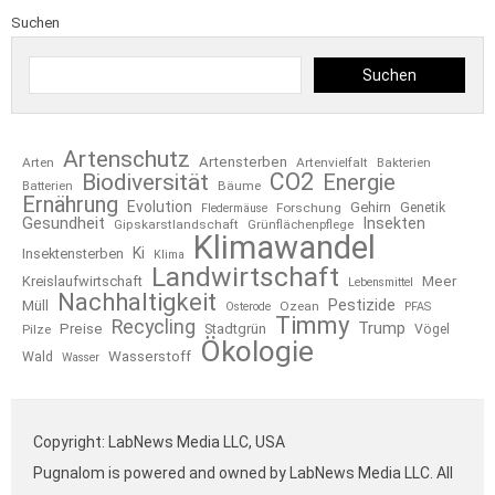
Suchen
Suchen
Artenschutz
Artensterben
Arten
Artenvielfalt
Bakterien
CO2
Biodiversität
Energie
Bäume
Batterien
Ernährung
Evolution
Gehirn
Forschung
Genetik
Fledermäuse
Gesundheit
Insekten
Gipskarstlandschaft
Grünflächenpflege
Klimawandel
Ki
Insektensterben
Klima
Landwirtschaft
Kreislaufwirtschaft
Meer
Lebensmittel
Nachhaltigkeit
Pestizide
Müll
Ozean
Osterode
PFAS
Timmy
Recycling
Trump
Preise
Stadtgrün
Pilze
Vögel
Ökologie
Wasserstoff
Wald
Wasser
Copyright: LabNews Media LLC, USA
Pugnalom is powered and owned by LabNews Media LLC. All