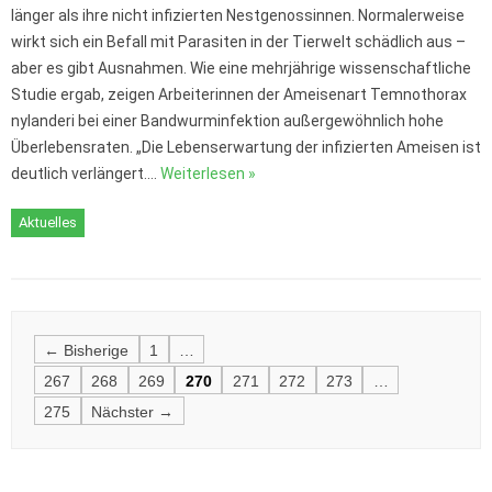
länger als ihre nicht infizierten Nestgenossinnen. Normalerweise
wirkt sich ein Befall mit Parasiten in der Tierwelt schädlich aus –
aber es gibt Ausnahmen. Wie eine mehrjährige wissenschaftliche
Studie ergab, zeigen Arbeiterinnen der Ameisenart Temnothorax
nylanderi bei einer Bandwurminfektion außergewöhnlich hohe
Überlebensraten. „Die Lebenserwartung der infizierten Ameisen ist
deutlich verlängert.…
Weiterlesen »
Aktuelles
Posts
← Bisherige
1
…
navigation
267
268
269
270
271
272
273
…
275
Nächster →