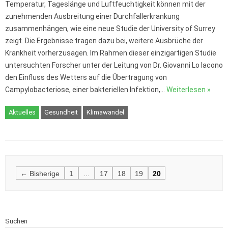
Temperatur, Tageslänge und Luftfeuchtigkeit können mit der
zunehmenden Ausbreitung einer Durchfallerkrankung
zusammenhängen, wie eine neue Studie der University of Surrey
zeigt. Die Ergebnisse tragen dazu bei, weitere Ausbrüche der
Krankheit vorherzusagen. Im Rahmen dieser einzigartigen Studie
untersuchten Forscher unter der Leitung von Dr. Giovanni Lo Iacono
den Einfluss des Wetters auf die Übertragung von
Campylobacteriose, einer bakteriellen Infektion,…
Weiterlesen »
Aktuelles
Gesundheit
Klimawandel
Posts
← Bisherige
1
…
17
18
19
20
navigation
Suchen