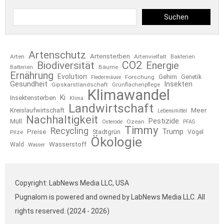
Suchen
Artenschutz
Artensterben
Arten
Artenvielfalt
Bakterien
CO2
Biodiversität
Energie
Bäume
Batterien
Ernährung
Evolution
Gehirn
Forschung
Genetik
Fledermäuse
Gesundheit
Insekten
Gipskarstlandschaft
Grünflächenpflege
Klimawandel
Ki
Insektensterben
Klima
Landwirtschaft
Kreislaufwirtschaft
Meer
Lebensmittel
Nachhaltigkeit
Pestizide
Müll
Ozean
Osterode
PFAS
Timmy
Recycling
Trump
Preise
Stadtgrün
Pilze
Vögel
Ökologie
Wasserstoff
Wald
Wasser
Copyright: LabNews Media LLC, USA
Pugnalom is powered and owned by LabNews Media LLC. All
rights reserved. (2024 - 2026)