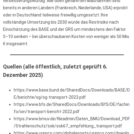
verbesserungswürdig. Alle oben genannten Maßnahmen sind
bereits in anderen Ländern (Frankreich, Niederlande, USA) erprobt
oder in Deutschland teilweise freiwillig umgesetzt. Ihre
vollständige Umsetzung bis 2030 würde das Restrisiko nach
Einschätzung des BASE und der GRS um mindestens den Faktor
5–10 senken – bei überschaubaren Kosten von weniger als 50 Mio.
€ insgesamt.
Quellen (alle öffentlich, zuletzt geprüft 6.
Dezember 2025)
https://www.base.bund.de/SharedDocs/Downloads/BASE/D
E/berichte/sg/sg-transport-2023.pdf
https://www.bfs.de/SharedDocs/Downloads/BfS/DE/fachin
fo/ion/transport-bericht-2022.pdf
https://www.bmuv.de/fileadmin/Daten_BMU/Download_PDF
/Strahlenschutz/ssk/ssk67_empfehlung_transport.pdf
https://www.urenco.com/globalassets/urenco.com/downlo