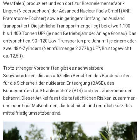
Westfalen) produziert und von dort zur Brennelementefabrik
Lingen (Niedersachsen) der Advanced Nuclear Fuels GmbH (ANF,
Framatome-Tochter) sowie in geringem Umfang ins Ausland
transportiert. Die jährliche Transportmenge liegt bei etwa 1.100
bis 1.400 Tonnen UF? (je nach Betriebsjahr der Anlage Gronau). Das
entspricht ca. 90–120 Lkw-Transporten pro Jahr mit je einem oder
zwei 48Y-Zylindern (Nennfüllmenge 2.277 kg UF?, Bruttogewicht
ca. 12,5 t).
Trotz strenger Vorschriften gibt es nachweisbare
Schwachstellen, die aus offiziellen Berichten des Bundesamtes
für die Sicherheit der nuklearen Entsorgung (BASE), des
Bundesamtes für Strahlenschutz (BfS) und der Länderbehörden
bekannt. Dieser Artikel fasst die tatsächlichen Risiken zusammen
und nennt nur Maßnahmen, die technisch und rechtlich kurz- bis
mittelfristig umsetzbar sind.