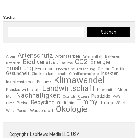
Suchen
Suchen
Artenschutz
Artensterben
Arten
Artenvielfalt
Bakterien
CO2
Biodiversität
Energie
Bäume
Batterien
Ernährung
Evolution
Gehirn
Forschung
Genetik
Fledermäuse
Gesundheit
Insekten
Gipskarstlandschaft
Grünflächenpflege
Klimawandel
Ki
Insektensterben
Klima
Landwirtschaft
Kreislaufwirtschaft
Meer
Lebensmittel
Nachhaltigkeit
Pestizide
Müll
Ozean
Osterode
PFAS
Timmy
Recycling
Trump
Preise
Stadtgrün
Pilze
Vögel
Ökologie
Wasserstoff
Wald
Wasser
Copyright: LabNews Media LLC, USA