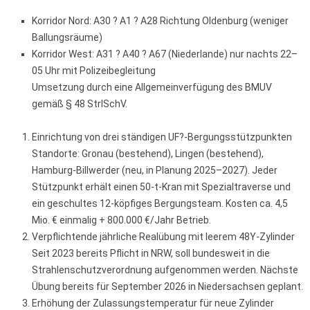
Korridor Nord: A30 ? A1 ? A28 Richtung Oldenburg (weniger
Ballungsräume)
Korridor West: A31 ? A40 ? A67 (Niederlande) nur nachts 22–
05 Uhr mit Polizeibegleitung
Umsetzung durch eine Allgemeinverfügung des BMUV
gemäß § 48 StrlSchV.
Einrichtung von drei ständigen UF?-Bergungsstützpunkten
Standorte: Gronau (bestehend), Lingen (bestehend),
Hamburg-Billwerder (neu, in Planung 2025–2027). Jeder
Stützpunkt erhält einen 50-t-Kran mit Spezialtraverse und
ein geschultes 12-köpfiges Bergungsteam. Kosten ca. 4,5
Mio. € einmalig + 800.000 €/Jahr Betrieb.
Verpflichtende jährliche Realübung mit leerem 48Y-Zylinder
Seit 2023 bereits Pflicht in NRW, soll bundesweit in die
Strahlenschutzverordnung aufgenommen werden. Nächste
Übung bereits für September 2026 in Niedersachsen geplant.
Erhöhung der Zulassungstemperatur für neue Zylinder