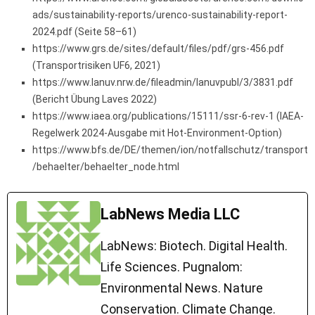
ads/sustainability-reports/urenco-sustainability-report-
2024.pdf (Seite 58–61)
https://www.grs.de/sites/default/files/pdf/grs-456.pdf
(Transportrisiken UF6, 2021)
https://www.lanuv.nrw.de/fileadmin/lanuvpubl/3/3831.pdf
(Bericht Übung Laves 2022)
https://www.iaea.org/publications/15111/ssr-6-rev-1 (IAEA-
Regelwerk 2024-Ausgabe mit Hot-Environment-Option)
https://www.bfs.de/DE/themen/ion/notfallschutz/transport
/behaelter/behaelter_node.html
LabNews Media LLC
LabNews: Biotech. Digital Health.
Life Sciences. Pugnalom:
Environmental News. Nature
Conservation. Climate Change.