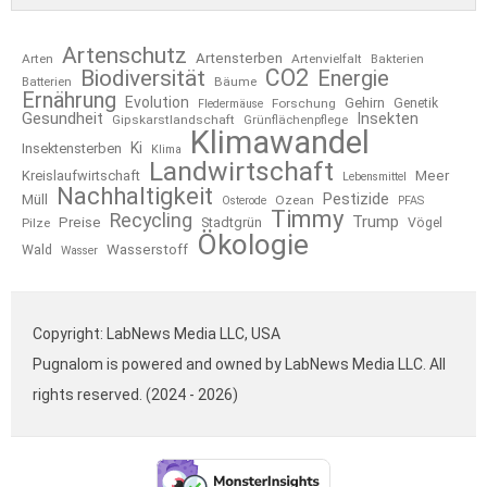
Artenschutz
Artensterben
Arten
Artenvielfalt
Bakterien
CO2
Biodiversität
Energie
Bäume
Batterien
Ernährung
Evolution
Gehirn
Forschung
Genetik
Fledermäuse
Gesundheit
Insekten
Gipskarstlandschaft
Grünflächenpflege
Klimawandel
Ki
Insektensterben
Klima
Landwirtschaft
Kreislaufwirtschaft
Meer
Lebensmittel
Nachhaltigkeit
Pestizide
Müll
Ozean
Osterode
PFAS
Timmy
Recycling
Trump
Preise
Stadtgrün
Pilze
Vögel
Ökologie
Wasserstoff
Wald
Wasser
Copyright: LabNews Media LLC, USA
Pugnalom is powered and owned by LabNews Media LLC. All
rights reserved. (2024 - 2026)