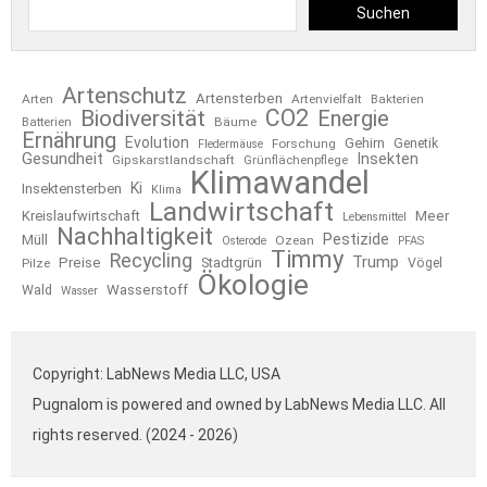
Suchen
Artenschutz
Artensterben
Arten
Artenvielfalt
Bakterien
CO2
Biodiversität
Energie
Bäume
Batterien
Ernährung
Evolution
Gehirn
Forschung
Genetik
Fledermäuse
Gesundheit
Insekten
Gipskarstlandschaft
Grünflächenpflege
Klimawandel
Ki
Insektensterben
Klima
Landwirtschaft
Kreislaufwirtschaft
Meer
Lebensmittel
Nachhaltigkeit
Pestizide
Müll
Ozean
Osterode
PFAS
Timmy
Recycling
Trump
Preise
Stadtgrün
Pilze
Vögel
Ökologie
Wasserstoff
Wald
Wasser
Copyright: LabNews Media LLC, USA
Pugnalom is powered and owned by LabNews Media LLC. All
rights reserved. (2024 - 2026)