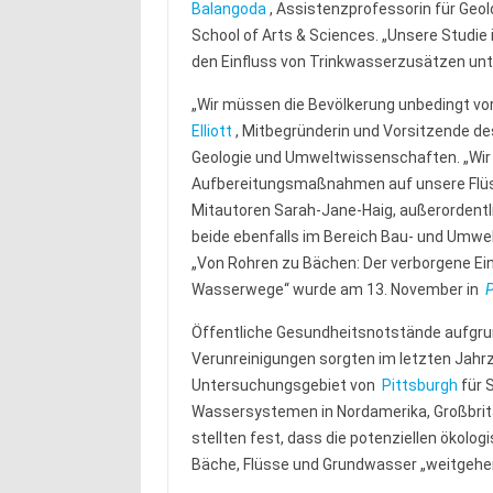
Balangoda
, Assistenzprofessorin für Geo
School of Arts & Sciences. „Unsere Studie 
den Einfluss von Trinkwasserzusätzen unt
„Wir müssen die Bevölkerung unbedingt vor
Elliott
, Mitbegründerin und Vorsitzende d
Geologie und Umweltwissenschaften. „Wir 
Aufbereitungsmaßnahmen auf unsere Flüss
Mitautoren Sarah-Jane-Haig, außerordentli
beide ebenfalls im Bereich Bau- und Umwe
„Von Rohren zu Bächen: Der verborgene E
Wasserwege“ wurde am 13. November in
P
Öffentliche Gesundheitsnotstände aufgrun
Verunreinigungen sorgten im letzten Jahr
Untersuchungsgebiet von
Pittsburgh
für 
Wassersystemen in Nordamerika, Großbrita
stellten fest, dass die potenziellen ökolo
Bäche, Flüsse und Grundwasser „weitgehen