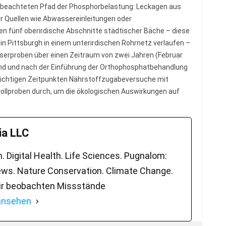
g beachteten Pfad der Phosphorbelastung: Leckagen aus
er Quellen wie Abwassereinleitungen oder
en fünf oberirdische Abschnitte städtischer Bäche – diese
n Pittsburgh in einem unterirdischen Rohrnetz verlaufen –
serproben über einen Zeitraum von zwei Jahren (Februar
hrend und nach der Einführung der Orthophosphatbehandlung
 wichtigen Zeitpunkten Nährstoffzugabeversuche mit
llproben durch, um die ökologischen Auswirkungen auf
a LLC
 Digital Health. Life Sciences. Pugnalom:
ws. Nature Conservation. Climate Change.
ir beobachten Missstände
 ansehen