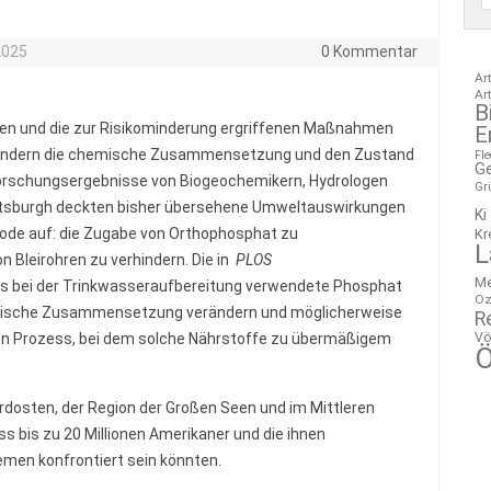
2025
0 Kommentar
Ar
Ar
B
ren und die zur Risikominderung ergriffenen Maßnahmen
E
rändern die chemische Zusammensetzung und den Zustand
Fl
G
orschungsergebnisse von Biogeochemikern, Hydrologen
Gr
ittsburgh deckten bisher übersehene Umweltauswirkungen
Ki
de auf: die Zugabe von Orthophosphat zu
Kr
L
 Bleirohren zu verhindern. Die in
PLOS
M
das bei der Trinkwasseraufbereitung verwendete Phosphat
Oz
emische Zusammensetzung verändern und möglicherweise
R
Vö
den Prozess, bei dem solche Nährstoffe zu übermäßigem
Ö
rdosten, der Region der Großen Seen und im Mittleren
s bis zu 20 Millionen Amerikaner und die ihnen
men konfrontiert sein könnten.