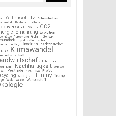
Artenschutz
Artensterben
ten
tenvielfalt
Bakterien
Batterien
CO2
iodiversität
Bäume
nergie
Ernährung
Evolution
Gehirn
Forschung
Genetik
edermäuse
esundheit
Gipskarstlandschaft
Insekten
Insektensterben
ünflächenpflege
Klimawandel
Klima
eislaufwirtschaft
andwirtschaft
Lebensmittel
Nachhaltigkeit
eer
Müll
Osterode
Pestizide
Preise
ean
Pilze
PFAS
Timmy
ecycling
Trump
Stadtgrün
Wasserstoff
gel
Wald
Wasser
kologie