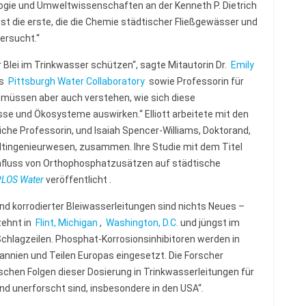
logie und Umweltwissenschaften an der Kenneth P. Dietrich
ist die erste, die die Chemie städtischer Fließgewässer und
ersucht.“
 Blei im Trinkwasser schützen“, sagte Mitautorin Dr.
Emily
es
Pittsburgh Water Collaboratory
sowie Professorin für
müssen aber auch verstehen, wie sich diese
e und Ökosysteme auswirken.“ Elliott arbeitete mit den
che Professorin, und Isaiah Spencer-Williams, Doktorand,
ltingenieurwesen, zusammen. Ihre Studie mit dem Titel
influss von Orthophosphatzusätzen auf städtische
LOS Water
veröffentlicht .
d korrodierter Bleiwasserleitungen sind nichts Neues –
zehnt in
Flint, Michigan
,
Washington, D.C.
und jüngst im
Schlagzeilen. Phosphat-Korrosionsinhibitoren werden in
nnien und Teilen Europas eingesetzt. Die Forscher
gischen Folgen dieser Dosierung in Trinkwasserleitungen für
d unerforscht sind, insbesondere in den USA“.