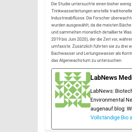
Die Studie untersuchte einen bisher weni
Trinkwasserleitungen anstelle traditionell
Industrieabflüsse. Die Forscher überwacht
wurden ausgewählt, da die meisten Bäche i
und sammelten monatlich detaillierte Was
2019 bis Juni 2020), der die Zeit vor, wä
umfasste. Zusätzlich führten sie zu drei
Bachwasser und Leitungswasser als Kontro
das Algenwachstum zu untersuchen.
LabNews Medi
LabNews: Biotech.
Environmental Ne
augenauf.blog: W
Vollständige Bio