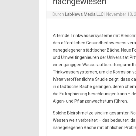
nachgewiesen
Durch
LabNews Media LLC
|
November 13, 
Alternde Trinkwassersysteme mit Bleiroh
des öffentlichen Gesundheitswesens ve
nahegelegener städtischer Bäche. Neue F
und Umweltingenieuren der Universität P
einer gängigen Wasseraufbereitungsmetho
Trinkwassersystemen, um die Korrosion von
Water
veröffentlichte Studie zeigt, dass 
in städtische Bäche gelangen, deren ch
die Eutrophierung beschleunigen kann – 
Algen- und Pflanzenwachstum führen.
Solche Bleirohrnetze sind im gesamten No
Westen weit verbreitet – das bedeutet, das
nahegelegenen Bäche mit ähnlichen Proble