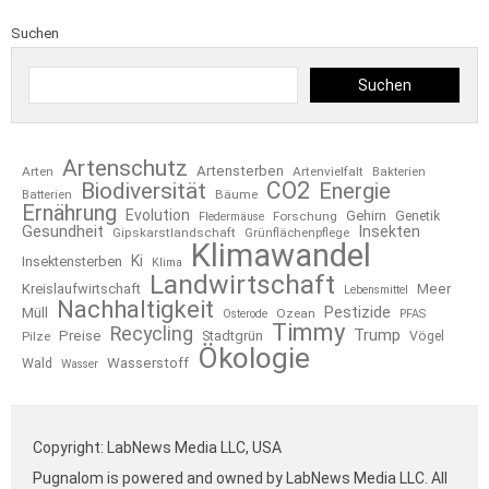
Suchen
Suchen
Artenschutz
Artensterben
Arten
Artenvielfalt
Bakterien
CO2
Biodiversität
Energie
Bäume
Batterien
Ernährung
Evolution
Gehirn
Forschung
Genetik
Fledermäuse
Gesundheit
Insekten
Gipskarstlandschaft
Grünflächenpflege
Klimawandel
Ki
Insektensterben
Klima
Landwirtschaft
Kreislaufwirtschaft
Meer
Lebensmittel
Nachhaltigkeit
Pestizide
Müll
Ozean
Osterode
PFAS
Timmy
Recycling
Trump
Preise
Stadtgrün
Pilze
Vögel
Ökologie
Wasserstoff
Wald
Wasser
Copyright: LabNews Media LLC, USA
Pugnalom is powered and owned by LabNews Media LLC. All