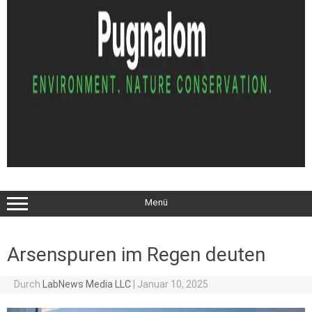
Menü
Arsenspuren im Regen deuten
Durch
LabNews Media LLC
|
Januar 10, 2025