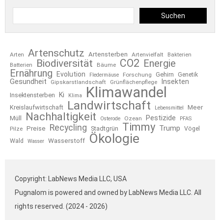
Suchen
Artenschutz
Artensterben
Arten
Artenvielfalt
Bakterien
CO2
Biodiversität
Energie
Bäume
Batterien
Ernährung
Evolution
Gehirn
Forschung
Genetik
Fledermäuse
Gesundheit
Insekten
Gipskarstlandschaft
Grünflächenpflege
Klimawandel
Ki
Insektensterben
Klima
Landwirtschaft
Kreislaufwirtschaft
Meer
Lebensmittel
Nachhaltigkeit
Pestizide
Müll
Ozean
Osterode
PFAS
Timmy
Recycling
Trump
Preise
Stadtgrün
Pilze
Vögel
Ökologie
Wasserstoff
Wald
Wasser
Copyright: LabNews Media LLC, USA
Pugnalom is powered and owned by LabNews Media LLC. All
rights reserved. (2024 - 2026)