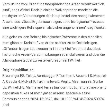
Verhüttung von Erzen für atmosphärisches Arsen verantwortlich
sind“, sagt Winkel. Doch in einigen Wolkenproben machten die
methylierten Verbindungen den Hauptanteil des nachgewiesenen
Arsens aus. „Diese Ergebnisse zeigen, dass biologische Prozesse
eine wichtigere Rolle spielen als bisher angenommen“, sagt Winkel.
Nun gelte es, den Beitrag biologischer Prozesse in den Modellen
zum globalen Kreislauf von Arsen stärker zu berücksichtigen.
„Offenbar tragen Lebewesen mit ihrem Stoffwechsel dazu bei,
historische Arsen-Verschmutzungen zu mobilisieren und über die
Atmosphäre global zu verteilen“, resümiert Winkel.
Originalpublikation
Breuninger ES, Tolu J, Aemisegger F, Turnherr I, Bouchet S, Mestrot
A, Ossola R, McNeill K, Tukhmetova D, Vogl J, Meermann B, Sonke
JE, Winkel LHE. Marine and terrestrial contributions to atmospheric
deposition fluxes of methylated arsenic species. Nature
Communications 2024. 15: 9623, doi: 10.1038/s41467-024-53974-
zcal