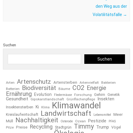
den Weg aus der
Volatilitätsfalle
→
Suchen
Suchen
Artenschutz
Artensterben
Arten
Artenvielfalt
Bakterien
CO2
Biodiversität
Energie
Bäume
Batterien
Ernährung
Evolution
Gehirn
Forschung
Genetik
Fledermäuse
Gesundheit
Insekten
Gipskarstlandschaft
Grünflächenpflege
Klimawandel
Ki
Insektensterben
Klima
Landwirtschaft
Kreislaufwirtschaft
Meer
Lebensmittel
Nachhaltigkeit
Pestizide
Müll
Ozean
Osterode
PFAS
Timmy
Recycling
Trump
Preise
Stadtgrün
Pilze
Vögel