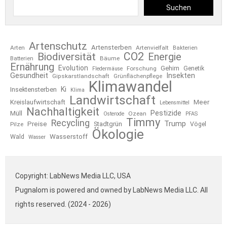
Suchen
Artenschutz
Artensterben
Arten
Artenvielfalt
Bakterien
CO2
Biodiversität
Energie
Bäume
Batterien
Ernährung
Evolution
Gehirn
Forschung
Genetik
Fledermäuse
Gesundheit
Insekten
Gipskarstlandschaft
Grünflächenpflege
Klimawandel
Ki
Insektensterben
Klima
Landwirtschaft
Kreislaufwirtschaft
Meer
Lebensmittel
Nachhaltigkeit
Pestizide
Müll
Ozean
Osterode
PFAS
Timmy
Recycling
Trump
Preise
Stadtgrün
Pilze
Vögel
Ökologie
Wasserstoff
Wald
Wasser
Copyright: LabNews Media LLC, USA
Pugnalom is powered and owned by LabNews Media LLC. All
rights reserved. (2024 - 2026)