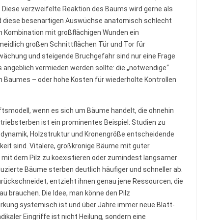
 Diese verzweifelte Reaktion des Baums wird gerne als
sind diese besenartigen Auswüchse anatomisch schlecht
n Kombination mit großflächigen Wunden ein
rmeidlich großen Schnittflächen Tür und Tor für
hwächung und steigende Bruchgefahr sind nur eine Frage
s angeblich vermieden werden sollte: die „notwendige“
n Baumes – oder hohe Kosten für wiederholte Kontrollen
tsmodell, wenn es sich um Bäume handelt, die ohnehin
riebsterben ist ein prominentes Beispiel: Studien zu
ynamik, Holzstruktur und Kronengröße entscheidende
eit sind. Vitalere, großkronige Bäume mit guter
mit dem Pilz zu koexistieren oder zumindest langsamer
uzierte Bäume sterben deutlich häufiger und schneller ab.
rückschneidet, entzieht ihnen genau jene Ressourcen, die
au brauchen. Die Idee, man könne den Pilz
Wirkung systemisch ist und über Jahre immer neue Blatt-
dikaler Eingriffe ist nicht Heilung, sondern eine