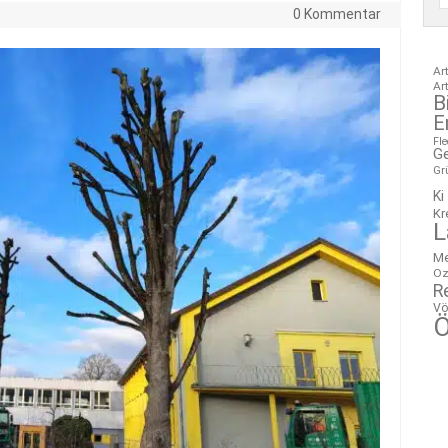
6
0 Kommentar
Ar
Ar
B
E
Fl
G
Gr
Ki
Kr
L
M
Oz
R
Vö
Ö