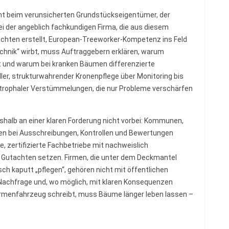
cht beim verunsicherten Grundstückseigentümer, der
ei der angeblich fachkundigen Firma, die aus diesem
hten erstellt, European-Treeworker-Kompetenz ins Feld
chnik“ wirbt, muss Auftraggebern erklären, warum
t und warum bei kranken Bäumen differenzierte
er, strukturwahrender Kronenpflege über Monitoring bis
trophaler Verstümmelungen, die nur Probleme verschärfen
halb an einer klaren Forderung nicht vorbei: Kommunen,
ten bei Ausschreibungen, Kontrollen und Bewertungen
zertifizierte Fachbetriebe mit nachweislich
e Gutachten setzen. Firmen, die unter dem Deckmantel
h kaputt „pflegen“, gehören nicht mit öffentlichen
 Nachfrage und, wo möglich, mit klaren Konsequenzen
irmenfahrzeug schreibt, muss Bäume länger leben lassen –