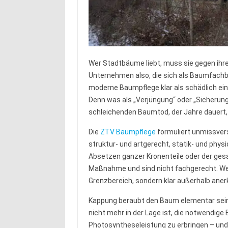
Wer Stadtbäume liebt, muss sie gegen ihre
Unternehmen also, die sich als Baumfachb
moderne Baumpflege klar als schädlich ei
Denn was als „Verjüngung“ oder „Sicherung“ 
schleichenden Baumtod, der Jahre dauert, 
Die
ZTV Baumpflege
formuliert unmissvers
struktur- und artgerecht, statik- und physi
Absetzen ganzer Kronenteile oder der ge
Maßnahme und sind nicht fachgerecht. We
Grenzbereich, sondern klar außerhalb aner
Kappung beraubt den Baum elementar seine
nicht mehr in der Lage ist, die notwendige
Photosyntheseleistung zu erbringen – und s