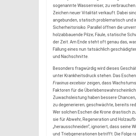
sogenannte Wasserreiser, zu verbrauchen.
Zeichen neuer Vitalität verkauft. Dabei 
angebunden, statisch problematisch und i
Sicherheitsrisiko. Parallel öffnen die unve
holzabbauende Pilze; Fäule, statische Sc
der Zeit. Am Ende steht oft genau das, wa
Fällung eines nun tatsächlich geschädigte
und Nachschnitte.
Besonders fragwürdig wird dieses Geschäf
unter Krankheitsdruck stehen. Das Eschent
Fraxinus excelsior
zeigen, dass Wachstumsd
Faktoren für die Überlebenswahrscheinlichk
Zuwachsleistung haben bessere Chancen, 
zu degenerieren; geschwächte, bereits red
Wer solchen Eschen die Krone drastisch zu
sie für Abwehr, Regeneration und Holzaufb
„herausschneiden“, ignoriert, dass seine 
und Triebgenerationen betrifft. Die Folge ra