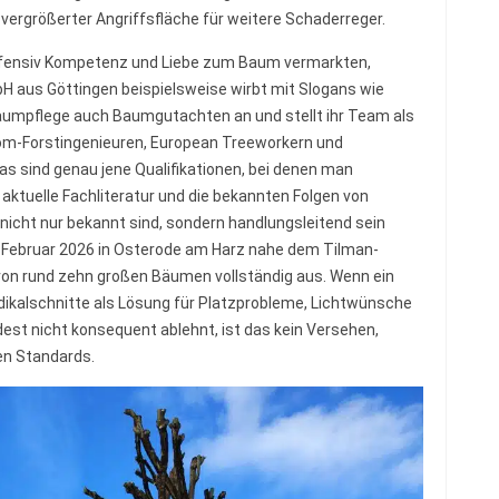
 vergrößerter Angriffsfläche für weitere Schaderreger.
offensiv Kompetenz und Liebe zum Baum vermarkten,
bH aus Göttingen beispielsweise wirbt mit Slogans wie
aumpflege auch Baumgutachten an und stellt ihr Team als
iplom-Forstingenieuren, European Treeworkern und
as sind genau jene Qualifikationen, bei denen man
ktuelle Fachliteratur und die bekannten Folgen von
nicht nur bekannt sind, sondern handlungsleitend sein
 Februar 2026 in Osterode am Harz nahe dem Tilman-
n rund zehn großen Bäumen vollständig aus. Wenn ein
dikalschnitte als Lösung für Platzprobleme, Lichtwünsche
dest nicht konsequent ablehnt, ist das kein Versehen,
en Standards.