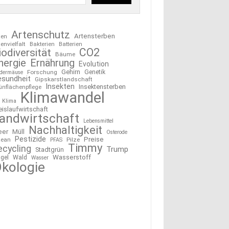
Artenschutz
Artensterben
ten
tenvielfalt
Bakterien
Batterien
CO2
iodiversität
Bäume
nergie
Ernährung
Evolution
Gehirn
Forschung
Genetik
edermäuse
esundheit
Gipskarstlandschaft
Insekten
Insektensterben
ünflächenpflege
Klimawandel
Klima
eislaufwirtschaft
andwirtschaft
Lebensmittel
Nachhaltigkeit
eer
Müll
Osterode
Pestizide
Preise
ean
Pilze
PFAS
Timmy
ecycling
Trump
Stadtgrün
Wasserstoff
gel
Wald
Wasser
kologie