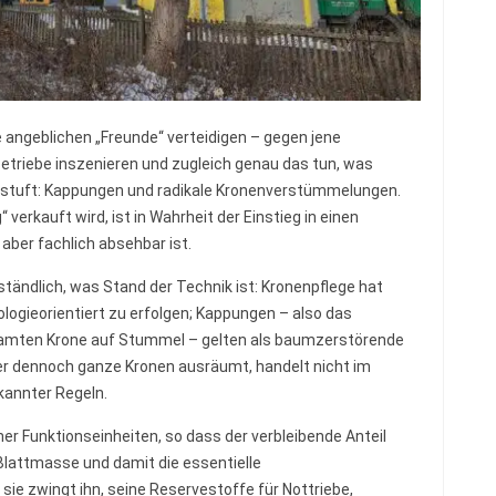
 angeblichen „Freunde“ verteidigen – gegen jene
etriebe inszenieren und zugleich genau das tun, was
nstuft: Kappungen und radikale Kronenverstümmelungen.
verkauft wird, ist in Wahrheit der Einstieg in einen
aber fachlich absehbar ist.
tändlich, was Stand der Technik ist: Kronenpflege hat
ologieorientiert zu erfolgen; Kappungen – also das
samten Krone auf Stummel – gelten als baumzerstörende
r dennoch ganze Kronen ausräumt, handelt nicht im
kannter Regeln.
r Funktionseinheiten, so dass der verbleibende Anteil
 Blattmasse und damit die essentielle
ie zwingt ihn, seine Reservestoffe für Nottriebe,