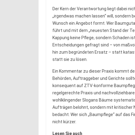
Der Kern der Verantwortung liegt dabei ni
„irgendwas machen lassen“ will, sondern b
Wunsch ein Angebot formt. Wer Baumgutac
führt und mit dem „neuesten Stand der Te
Kappung keine Pflege, sondern Schaden is
Entscheidungen gefragt sind – von maßvoll
hin zum begründeten Ersatz – statt katas
statt sie zu lösen.
Ein Kommentar zu dieser Praxis kommt des
Behörden, Auftraggeber und Gerichte soll
konsequent auf ZTV-konforme Baumpflege, 
regelgerechte Praxis und nachvollziehbar
wohlklingender Slogans Bäume systematisc
Aufträgen belohnt, sondern mit kritischer
bedacht. Wer sich „Baumpflege“ auf das F
nicht kürzer.
Lesen Sie auch