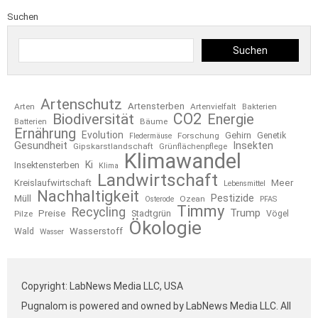
Suchen
Suchen
Artenschutz
Artensterben
Arten
Artenvielfalt
Bakterien
CO2
Biodiversität
Energie
Bäume
Batterien
Ernährung
Evolution
Gehirn
Forschung
Genetik
Fledermäuse
Gesundheit
Insekten
Gipskarstlandschaft
Grünflächenpflege
Klimawandel
Ki
Insektensterben
Klima
Landwirtschaft
Kreislaufwirtschaft
Meer
Lebensmittel
Nachhaltigkeit
Pestizide
Müll
Ozean
Osterode
PFAS
Timmy
Recycling
Trump
Preise
Stadtgrün
Pilze
Vögel
Ökologie
Wasserstoff
Wald
Wasser
Copyright: LabNews Media LLC, USA
Pugnalom is powered and owned by LabNews Media LLC. All