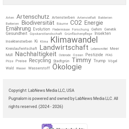
Artenschutz
Artensterben
Arten
Artenvielfalt
Bakterien
CO2
Biodiversität
Energie
Bäume
Batterien
Ernährung
Evolution
Gehirn
Forschung
Genetik
Fledermäuse
Gesundheit
Insekten
Gipskarstlandschaft
Grünflächenpflege
Klimawandel
Ki
Insektensterben
Klima
Landwirtschaft
Kreislaufwirtschaft
Meer
Lebensmittel
Nachhaltigkeit
Pestizide
Müll
Ozean
Osterode
PFAS
Timmy
Recycling
Trump
Preise
Stadtgrün
Pilze
Vögel
Ökologie
Wasserstoff
Wald
Wasser
Copyright: LabNews Media LLC, USA
Pugnalom is powered and owned by LabNews Media LLC. All
rights reserved. (2024 - 2026)