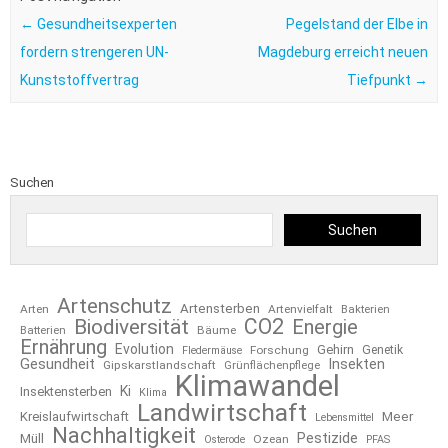
←
Gesundheitsexperten
Pegelstand der Elbe in
fordern strengeren UN-
Magdeburg erreicht neuen
Kunststoffvertrag
Tiefpunkt
→
Suchen
Suchen
Artenschutz
Artensterben
Arten
Artenvielfalt
Bakterien
CO2
Biodiversität
Energie
Bäume
Batterien
Ernährung
Evolution
Gehirn
Forschung
Genetik
Fledermäuse
Gesundheit
Insekten
Gipskarstlandschaft
Grünflächenpflege
Klimawandel
Ki
Insektensterben
Klima
Landwirtschaft
Kreislaufwirtschaft
Meer
Lebensmittel
Nachhaltigkeit
Pestizide
Müll
Ozean
Osterode
PFAS