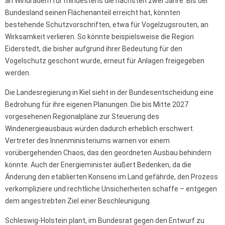
an Windrädern für mindestens die nächsten zwei Jahre. Bis der
Bundesland seinen Flächenanteil erreicht hat, könnten
bestehende Schutzvorschriften, etwa für Vogelzugsrouten, an
Wirksamkeit verlieren. So könnte beispielsweise die Region
Eiderstedt, die bisher aufgrund ihrer Bedeutung für den
Vogelschutz geschont wurde, erneut für Anlagen freigegeben
werden.
Die Landesregierung in Kiel sieht in der Bundesentscheidung eine
Bedrohung für ihre eigenen Planungen. Die bis Mitte 2027
vorgesehenen Regionalpläne zur Steuerung des
Windenergieausbaus würden dadurch erheblich erschwert.
Vertreter des Innenministeriums warnen vor einem
vorübergehenden Chaos, das den geordneten Ausbau behindern
könnte. Auch der Energieminister äußert Bedenken, da die
Änderung den etablierten Konsens im Land gefährde, den Prozess
verkompliziere und rechtliche Unsicherheiten schaffe – entgegen
dem angestrebten Ziel einer Beschleunigung.
Schleswig-Holstein plant, im Bundesrat gegen den Entwurf zu