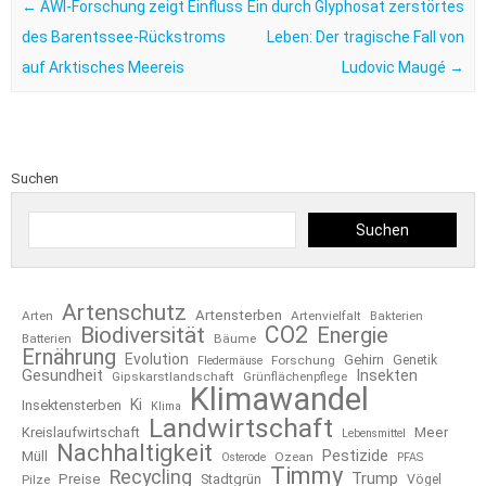
←
AWI-Forschung zeigt Einfluss
Ein durch Glyphosat zerstörtes
des Barentssee-Rückstroms
Leben: Der tragische Fall von
auf Arktisches Meereis
Ludovic Maugé
→
Suchen
Suchen
Artenschutz
Artensterben
Arten
Artenvielfalt
Bakterien
CO2
Biodiversität
Energie
Bäume
Batterien
Ernährung
Evolution
Gehirn
Forschung
Genetik
Fledermäuse
Gesundheit
Insekten
Gipskarstlandschaft
Grünflächenpflege
Klimawandel
Ki
Insektensterben
Klima
Landwirtschaft
Kreislaufwirtschaft
Meer
Lebensmittel
Nachhaltigkeit
Pestizide
Müll
Ozean
Osterode
PFAS
Timmy
Recycling
Trump
Preise
Stadtgrün
Pilze
Vögel