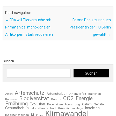
Post navigation
←
FDA will Tierversuche mit
Fatma Deniz zur neuen
Primaten bei monoklonalen
Präsidentin der TU Berlin
Antikörpern stark reduzieren
gewählt
→
Suchen
Suchen
Artenschutz
Artensterben
Arten
Artenvielfalt
Bakterien
CO2
Biodiversität
Energie
Bäume
Batterien
Ernährung
Evolution
Gehirn
Forschung
Genetik
Fledermäuse
Gesundheit
Insekten
Gipskarstlandschaft
Grünflächenpflege
Klimawandel
Ki
Insektensterben
Klima