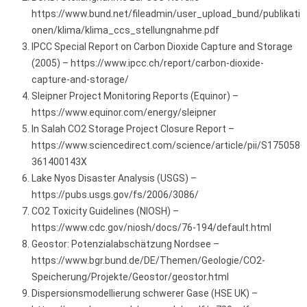
https://www.bund.net/fileadmin/user_upload_bund/publikati
onen/klima/klima_ccs_stellungnahme.pdf
IPCC Special Report on Carbon Dioxide Capture and Storage
(2005) – https://www.ipcc.ch/report/carbon-dioxide-
capture-and-storage/
Sleipner Project Monitoring Reports (Equinor) –
https://www.equinor.com/energy/sleipner
In Salah CO2 Storage Project Closure Report –
https://www.sciencedirect.com/science/article/pii/S175058
361400143X
Lake Nyos Disaster Analysis (USGS) –
https://pubs.usgs.gov/fs/2006/3086/
CO2 Toxicity Guidelines (NIOSH) –
https://www.cdc.gov/niosh/docs/76-194/default.html
Geostor: Potenzialabschätzung Nordsee –
https://www.bgr.bund.de/DE/Themen/Geologie/CO2-
Speicherung/Projekte/Geostor/geostor.html
Dispersionsmodellierung schwerer Gase (HSE UK) –