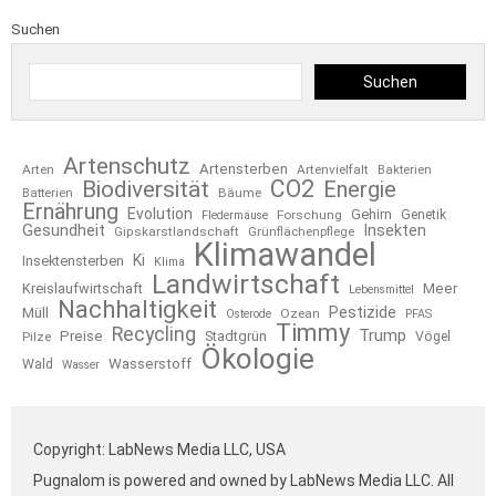
Suchen
Suchen
Artenschutz
Artensterben
Arten
Artenvielfalt
Bakterien
CO2
Biodiversität
Energie
Bäume
Batterien
Ernährung
Evolution
Gehirn
Forschung
Genetik
Fledermäuse
Gesundheit
Insekten
Gipskarstlandschaft
Grünflächenpflege
Klimawandel
Ki
Insektensterben
Klima
Landwirtschaft
Kreislaufwirtschaft
Meer
Lebensmittel
Nachhaltigkeit
Pestizide
Müll
Ozean
Osterode
PFAS
Timmy
Recycling
Trump
Preise
Stadtgrün
Pilze
Vögel
Ökologie
Wasserstoff
Wald
Wasser
Copyright: LabNews Media LLC, USA
Pugnalom is powered and owned by LabNews Media LLC. All