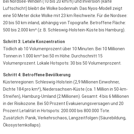
Bei Nordsee-Winden (10 bis 20 km/h) und Inversion (kalte
Luftschicht) bleibt die Wolke bodennah. Das Nyos-Modell zeigt
eine 50 Meter dicke Wolke mit 23 km Reichweite. Für die Nordsee:
20 bis 50 km inland, abhängig von Topografie. Betroffene Fläche:
500 bis 2.000 km² (z. B. Schleswig-Holstein-Küste bis Hamburg).
Schritt 3: Letale Konzentration
Tödlich ab 10 Volumenprozent über 10 Minuten. Bei 10 Millionen
Tonnen in 1.000 km² bei 50 m Höhe: Durchschnitt 15
Volumenprozent. Lokale Hotspots: 30 bis 50 Volumenprozent.
Schritt 4: Betroffene Bevölkerung
Küstenregionen: Schleswig-Holstein (2,9 Millionen Einwohner,
Dichte 184 pro km²), Niedersachsen-Küste (ca. 1 Million in 50-km-
Streifen), Hamburg-Umland (2 Millionen). Gesamt: 4 bis 6 Millionen
in der Risikozone. Bei 50 Prozent Evakuierungsversagen und 20
Prozent Letalität in Hotspots: 200.000 bis 800.000 Tote.
Zusätzlich: Panik, Verkehrschaos, Langzeitfolgen (Säurebildung,
Ökosystemkollaps).