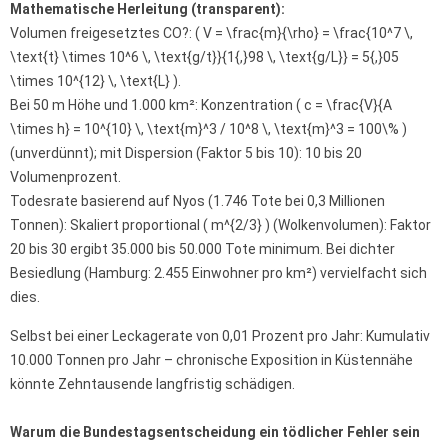
Mathematische Herleitung (transparent):
Volumen freigesetztes CO?: ( V = \frac{m}{\rho} = \frac{10^7 \,
\text{t} \times 10^6 \, \text{g/t}}{1{,}98 \, \text{g/L}} = 5{,}05
\times 10^{12} \, \text{L} ).
Bei 50 m Höhe und 1.000 km²: Konzentration ( c = \frac{V}{A
\times h} = 10^{10} \, \text{m}^3 / 10^8 \, \text{m}^3 = 100\% )
(unverdünnt); mit Dispersion (Faktor 5 bis 10): 10 bis 20
Volumenprozent.
Todesrate basierend auf Nyos (1.746 Tote bei 0,3 Millionen
Tonnen): Skaliert proportional ( m^{2/3} ) (Wolkenvolumen): Faktor
20 bis 30 ergibt 35.000 bis 50.000 Tote minimum. Bei dichter
Besiedlung (Hamburg: 2.455 Einwohner pro km²) vervielfacht sich
dies.
Selbst bei einer Leckagerate von 0,01 Prozent pro Jahr: Kumulativ
10.000 Tonnen pro Jahr – chronische Exposition in Küstennähe
könnte Zehntausende langfristig schädigen.
Warum die Bundestagsentscheidung ein tödlicher Fehler sein