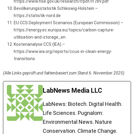
https://www.hse.gov.uk/research/rrpdf/rr789.pdf
Bevölkerungsstatistik Schleswig-Holstein –
https://statistik-nord.de
EU CCS Deployment Scenarios (European Commission) –
https://energy.ec.europa.eu/topics/carbon-capture-
utilisation-and-storage_en
Kostenanalyse CCS (IEA) –
https://www.iea.org/reports/ccus-in-clean-energy-
transitions
(Alle Links geprüft und faktenbasiert zum Stand 6. November 2025)
LabNews Media LLC
LabNews: Biotech. Digital Health.
Life Sciences. Pugnalom:
Environmental News. Nature
Conservation. Climate Change.