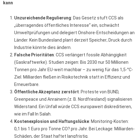
kann
Unzureichende Regulierung
: Das Gesetz stuft CCS als
„überragendes öffentliches Interesse“ ein, schwächt
Umweltprüfungen und delegiert Onshore-Entscheidungen an
Länder. Kein Bundesland plant derzeit Speicher; Druck durch
Industrie könnte dies ändern.
Falsche Prioritäten
: CCS verlängert fossile Abhängigkeit
(Gaskraftwerke). Studien zeigen: Bis 2030 nur 50 Millionen
Tonnen pro Jahr EU-weit machbar – zu wenig für das 1,5-°C-
Ziel. Milliarden fließen in Risikotechnik statt in Effizienz und
Erneuerbare.
Öffentliche Akzeptanz zerstört
: Proteste von BUND,
Greenpeace und Anrainern (z. B. Nordfriesland) signalisieren
Widerstand. Ein Unfall würde CCS europaweit diskreditieren,
wie im Fall In Salah.
Kostenexplosion und Haftungslücke
: Monitoring-Kosten:
0,1 bis 1 Euro pro Tonne CO? pro Jahr. Bei Leckage: Milliarden-
Schäden, der Staat haftet langfristig.