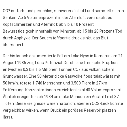
CO? ist farb- und geruchlos, schwerer als Luft und sammelt sich in
Senken. Ab 5 Volumenprozent in der Atemluft verursacht es
Kopfschmerzen und Atemnot; ab 8 bis 10 Prozent
Bewusstlosigkeit innerhalb von Minuten; ab 15 bis 20 Prozent Tod
durch Asphyxie. Der Sauerstoffpartialdruck sinkt, das Blut
übersäuert.
Der historisch dokumentierte Fall am Lake Nyos in Kamerun am 21.
August 1986 zeigt das Potenzial: Durch eine limnische Eruption
entwichen 0,3 bis 1,6 Millionen Tonnen CO? aus vulkanischem
Grundwasser. Eine 50 Meter dicke Gaswolke floss talabwärts mit
50 km/h, tötete 1.746 Menschen und 3.500 Tiere in 27 km
Entfernung. Konzentrationen erreichten lokal 40 Volumenprozent.
Ähnlich ereignete sich 1984 am Lake Monoun ein Austritt mit 37
Toten. Diese Ereignisse waren natürlich, aber ein CCS-Leck könnte
vergleichbar wirken, wenn Druck ein poröses Reservoir platzen
lässt.