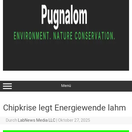
Menü
Chipkrise legt Energiewende lahm
Durch
LabNews Media LLC
|
Oktober 27, 2025