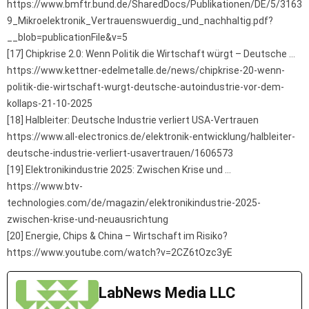
https://www.bmftr.bund.de/SharedDocs/Publikationen/DE/5/3163
9_Mikroelektronik_Vertrauenswuerdig_und_nachhaltig.pdf?
__blob=publicationFile&v=5
[17] Chipkrise 2.0: Wenn Politik die Wirtschaft würgt – Deutsche …
https://www.kettner-edelmetalle.de/news/chipkrise-20-wenn-
politik-die-wirtschaft-wurgt-deutsche-autoindustrie-vor-dem-
kollaps-21-10-2025
[18] Halbleiter: Deutsche Industrie verliert USA-Vertrauen
https://www.all-electronics.de/elektronik-entwicklung/halbleiter-
deutsche-industrie-verliert-usavertrauen/1606573
[19] Elektronikindustrie 2025: Zwischen Krise und …
https://www.btv-
technologies.com/de/magazin/elektronikindustrie-2025-
zwischen-krise-und-neuausrichtung
[20] Energie, Chips & China – Wirtschaft im Risiko?
https://www.youtube.com/watch?v=2CZ6tOzc3yE
LabNews Media LLC