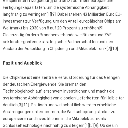
Beispiel Intel in Magdeburg) und setzt auf mehr europäische
Fertigungskapazitäten, um die systemische Abhängigkeit
langfristig zu verringern[1][9]. Dabei stehen 43 Milliarden Euro EU-
Investment zur Verfügung, um den Anteil europäischer Chips am
Weltmarkt bis 2030 von 8 auf 20 Prozent zu erhöhen[9].
Gleichzeitig fordern Branchenverbände wie Bitkom und ZVEI
sektorübergreifende strategische Partnerschaften und den
Ausbau der Ausbildung in Chipdesign und Mikroelektronik[7][10].
Fazit und Ausblick
Die Chipkrise ist eine zentrale Herausforderung für das Gelingen
der deutschen Energiewende. Sie bremst den
Technologiehochlauf, erschwert Investitionen und macht die
systemische Abhängigkeit von globalen Lieferketten für Halbleiter
deutlich[3][11]. Politisch und wirtschaftlich werden erhebliche
Anstrengungen unternommen, die Wertschöpfung stärker zu
europäisieren und Investitionen in die Mikroelektronik als
Schlüsseltechnologie nachhaltig zu steigern[1][5][9]. Ob dies in