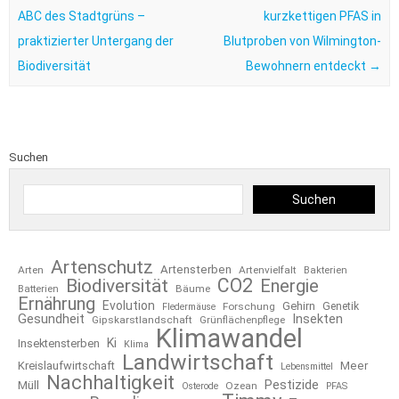
ABC des Stadtgrüns –
kurzkettigen PFAS in
praktizierter Untergang der
Blutproben von Wilmington-
Biodiversität
Bewohnern entdeckt
→
Suchen
Suchen
Artenschutz
Artensterben
Arten
Artenvielfalt
Bakterien
CO2
Biodiversität
Energie
Bäume
Batterien
Ernährung
Evolution
Gehirn
Forschung
Genetik
Fledermäuse
Gesundheit
Insekten
Gipskarstlandschaft
Grünflächenpflege
Klimawandel
Ki
Insektensterben
Klima
Landwirtschaft
Kreislaufwirtschaft
Meer
Lebensmittel
Nachhaltigkeit
Pestizide
Müll
Ozean
Osterode
PFAS