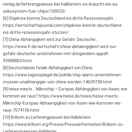
verlag.de/lieferengpaesse-bei-halbleitern-es-braucht-ein-eu-
oekosystem-fuer-chips/100023/
[6] Chipkrise könnte Deutschland ins dritte Rezessionsjahr …
https://wirtschaftsjournal.com/chipkrise-konnte-deutschland-
ins-dritte-rezessionsjahr-sturzen/
[7] China-Abhängigkeit wird zur Gefahr: Deutsche …
https://www.fr.de/wirtschaft/china-abhaengigkeit-wird-zur-
gefahr-deutsche-unternehmen-mit-dringendem-appell-
93988803.html
[8] Deutschlands fatale Abhängigkeit von China
https://www.tagesspiegel.de/politik/chip-alarm-unternehmen-
mussen-unabhangiger-von-china-werden-14639738.html
[9] heise meets… Mikrochip – Europas Abhängigkeit von Asien, wie
kommen wir raus? https://www.heise.de/news/heise-meets-
Mikrochip-Europas-Abhaengigkeit-von-Asien-wie-kommen-wir-
raus-7074156.html
[10] Bitkom zu Lieferengpässen bei Halbleitern
https://www.bitkom.org/Presse/Presseinformation/Bitkom-zu-
Lieferengpaessen-Halbleiter