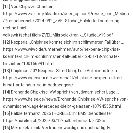
[11] Von Chips zu Chancen
https://www.zvei.org/fileadmin/user_upload/Presse_und_Medien
/Pressebereich/2024-092_ZVEI-Studie_Halbleiterfoerderung-
rechnet-sich-
volkswirtschaftlich/ZVEI_Mikroelektronik_Studie_v19.pdf
[12] Nexperia: „Chipkrise könnte sich im schlimmsten Fall über …
https://www.wiwo.de/unternehmen/auto/nexperia-chipkrise-
koennte-sich-im-schlimmsten-fall-ueber-12-bis-18-monate-
hinziehen/100166991.html
[13] Chipkrise 2.0? Nexperia-Streit bringt die Autoindustrie in …
https://www.ingenieur.de/wirtschaft/chipkrise-nexperia-streit-
bringt-autoindustrie-in-bedraengnis/
[14] Drohende Chipkrise: VW spricht von „dynamischer Lage …
https://www.heise.de/news/Drohende-Chipkrise-VW-spricht-von-
dynamischer-Lage-Mercedes-bleibt-gelassen-10794555.html
[15] Halbleitermarkt 2025 | HORELEC Ihr EMS Dienstleister
https://horelec.ch/2025/03/12/halbleitermarkt-2025/
[16] Mikroelektronik. Vertrauenswürdig und nachhaltig. Für …