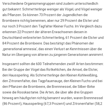
Verschiedene Organismengruppen sind zudem unterschiedlich
gut bekannt: Schmetterlinge weniger als Vögel, und Vögel weniger
als Pflanzen. So können 73 Prozent der Jugendlichen die
Brombeere richtig benennen, aber nur 29 Prozent die Elster und
nur noch 3 Prozent den Tagfalter Kleiner Fuchs. Im Vergleich dazu
erkennen 22 Prozent der älteren Erwachsenen diesen in
Deutschland verbreiteten Schmetterling, 61 Prozent die Elster und
84 Prozent die Brombeere. Das bestätigt das Phänomen der
‚generational amnesia‘, das einen Verlust an Kenntnissen über die
Natur im Übergang von älteren zu jüngeren Generationen annimmt.
Insgesamt sollten die 600 Teilnehmenden zwölf Arten bestimmen:
Bei der Gruppe der Vögel das Rotkehlchen, die Amsel, die Elster,
den Haussperling. Als Schmetterlinge den Kleinen Kohlweißling,
den Zitronenfalter, das Tagpfauenauge, den Kleinen Fuchs und bei
den Pflanzen die Brombeere, die Brennnessel, die Silber-Birke
sowie die Rosskastanie. Die Arten, die über alle drei Gruppen
hinweg am häufigsten richtig benannt wurden, waren Brennnessel
(86 Prozent), Haussperling (67,3 Prozent) und Zitronenfalter (58,2