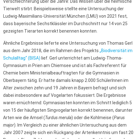
Verschlechterung über die Jahre: Das Wissen über die heimische
Tierwelt stirbt. Beispielsweise stellte eine Untersuchung der
Ludwig-Maximilians-Universität München (LMU) von 2021 fest,
dass bayerische Sechstklässler im Durchschnitt nur 14 von 25
gezeigten Tierarten korrekt benennen konnten.
Ähnliche Ergebnisse lieferte eine Untersuchung von Thomas Gerl
aus dem Jahr 2018, die im Rahmen des Projekts
„Biodiversität im
Schulalltag“ (BISA)
lief. Gerl unterrichtet am Ludwig-Thoma-
Gymnasium in Prien am Chiemsee und ist als Fachreferent für
Chemie beim Ministerialbeauftragten für die Gymnasien in
Oberbayern tätig. Er hatte damals knapp 2.000 SchülerInnen im
Alter zwischen zehn und 19 Jahren in Bayern befragt und sich
dabei insbesondere auf Vogelarten fokussiert. Die Ergebnisse
waren ernüchternd: Gymnasiasten konnten im Schnitt lediglich 5
von 15 der häufigsten Singvogelarten korrekt benennen, darunter
Arten wie die Amsel (
Turdus merula
) oder die Kohlmeise (
Parus
major
). Im Vergleich zu einer ähnlichen Untersuchung aus dem
Jahr 2007 zeigte sich ein Rückgang der Artenkenntnis um fast 20