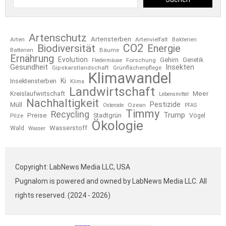
Artenschutz
Artensterben
Arten
Artenvielfalt
Bakterien
CO2
Biodiversität
Energie
Bäume
Batterien
Ernährung
Evolution
Gehirn
Forschung
Genetik
Fledermäuse
Gesundheit
Insekten
Gipskarstlandschaft
Grünflächenpflege
Klimawandel
Ki
Insektensterben
Klima
Landwirtschaft
Kreislaufwirtschaft
Meer
Lebensmittel
Nachhaltigkeit
Pestizide
Müll
Ozean
Osterode
PFAS
Timmy
Recycling
Trump
Preise
Stadtgrün
Pilze
Vögel
Ökologie
Wasserstoff
Wald
Wasser
Copyright: LabNews Media LLC, USA
Pugnalom is powered and owned by LabNews Media LLC. All
rights reserved. (2024 - 2026)