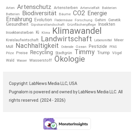
Artenschutz
Artensterben
Arten
Artenvielfalt
Bakterien
CO2
Biodiversität
Energie
Bäume
Batterien
Ernährung
Evolution
Gehirn
Forschung
Genetik
Fledermäuse
Gesundheit
Insekten
Gipskarstlandschaft
Grünflächenpflege
Klimawandel
Ki
Insektensterben
Klima
Landwirtschaft
Kreislaufwirtschaft
Meer
Lebensmittel
Nachhaltigkeit
Pestizide
Müll
Ozean
Osterode
PFAS
Timmy
Recycling
Trump
Preise
Stadtgrün
Pilze
Vögel
Ökologie
Wasserstoff
Wald
Wasser
Copyright: LabNews Media LLC, USA
Pugnalom is powered and owned by LabNews Media LLC. All
rights reserved. (2024 - 2026)