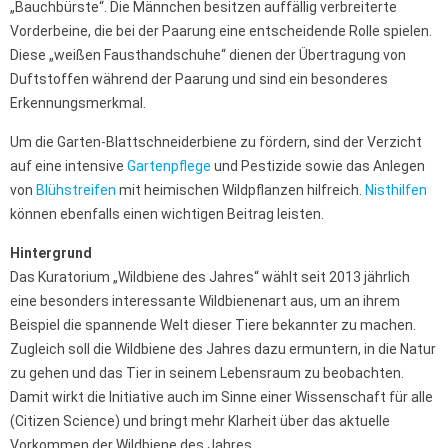
„Bauchbürste“. Die Männchen besitzen auffällig verbreiterte
Vorderbeine, die bei der Paarung eine entscheidende Rolle spielen.
Diese „weißen Fausthandschuhe“ dienen der Übertragung von
Duftstoffen während der Paarung und sind ein besonderes
Erkennungsmerkmal.
Um die Garten-Blattschneiderbiene zu fördern, sind der Verzicht
auf eine intensive
Gartenpflege
und Pestizide sowie das Anlegen
von
Blühstreifen
mit heimischen Wildpflanzen hilfreich.
Nisthilfen
können ebenfalls einen wichtigen Beitrag leisten.
Hintergrund
Das Kuratorium „Wildbiene des Jahres“ wählt seit 2013 jährlich
eine besonders interessante Wildbienenart aus, um an ihrem
Beispiel die spannende Welt dieser Tiere bekannter zu machen.
Zugleich soll die Wildbiene des Jahres dazu ermuntern, in die Natur
zu gehen und das Tier in seinem Lebensraum zu beobachten.
Damit wirkt die Initiative auch im Sinne einer Wissenschaft für alle
(Citizen Science) und bringt mehr Klarheit über das aktuelle
Vorkommen der Wildbiene des Jahres.