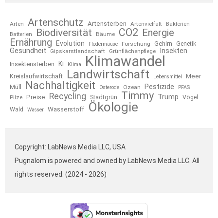
Artenschutz
Artensterben
Arten
Artenvielfalt
Bakterien
CO2
Biodiversität
Energie
Bäume
Batterien
Ernährung
Evolution
Gehirn
Forschung
Genetik
Fledermäuse
Gesundheit
Insekten
Gipskarstlandschaft
Grünflächenpflege
Klimawandel
Ki
Insektensterben
Klima
Landwirtschaft
Kreislaufwirtschaft
Meer
Lebensmittel
Nachhaltigkeit
Pestizide
Müll
Ozean
Osterode
PFAS
Timmy
Recycling
Trump
Preise
Stadtgrün
Pilze
Vögel
Ökologie
Wasserstoff
Wald
Wasser
Copyright: LabNews Media LLC, USA
Pugnalom is powered and owned by LabNews Media LLC. All
rights reserved. (2024 - 2026)