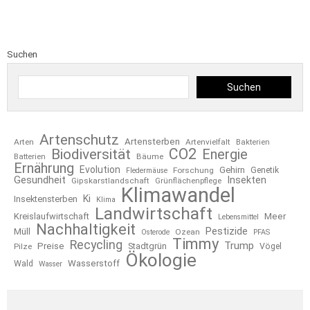
Suchen
Suchen
Artenschutz
Artensterben
Arten
Artenvielfalt
Bakterien
CO2
Biodiversität
Energie
Bäume
Batterien
Ernährung
Evolution
Gehirn
Forschung
Genetik
Fledermäuse
Gesundheit
Insekten
Gipskarstlandschaft
Grünflächenpflege
Klimawandel
Ki
Insektensterben
Klima
Landwirtschaft
Kreislaufwirtschaft
Meer
Lebensmittel
Nachhaltigkeit
Pestizide
Müll
Ozean
Osterode
PFAS
Timmy
Recycling
Trump
Preise
Stadtgrün
Pilze
Vögel
Ökologie
Wasserstoff
Wald
Wasser