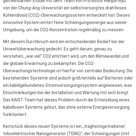
gemeinsamen Studie mit dem Team von Professor Hanjun Ryu
von der Chung-Ang-Universität ein selbstversorgtes drahtloses
Kohlendioxid (CO2)-Überwachungssystem entwickelt hat. Dieses
innovative System erntet feine Schwingungsenergie aus seiner
Umgebung, um die CO2-Konzentration regelmäßig zu messen.
Mit diesem Durchbruch wird ein entscheidender Bedarf bei der
Umweltüberwachung gedeckt: Es geht darum, genau zu
verstehen, „wie viel“ CO2 emittiert wird, um den Klimawandel und
die globale Erwärmung zu bekämpfen. Die CO2-
Überwachungstechnologie ist hierfür von zentraler Bedeutung. Die
bestehenden Systeme sind jedoch größtenteils auf Batterien oder
ein kabelgebundenes Stromversorgungssystem angewiesen, was
Einschränkungen bei der Installation und Wartung mit sich bringt.
Das KAIST-Team hat dieses Problem durch die Entwicklung eines
kabellosen Systems gelöst, das ohne externe Energieversorgung
funktioniert.
Kernstück dieses neuen Systems ist ein „trägheitsgetriebener
triboelektrischer Nanogenerator (TENG)“, der Schwingungen (mit