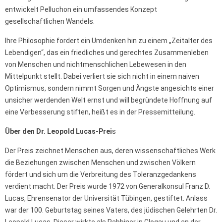
entwickelt Pelluchon ein umfassendes Konzept
gesellschaftlichen Wandels.
Ihre Philosophie fordert ein Umdenken hin zu einem „Zeitalter des
Lebendigen“, das ein friedliches und gerechtes Zusammenleben
von Menschen und nichtmenschlichen Lebewesen in den
Mittelpunkt stellt. Dabei verliert sie sich nicht in einem naiven
Optimismus, sondern nimmt Sorgen und Ängste angesichts einer
unsicher werdenden Welt ernst und will begründete Hoffnung auf
eine Verbesserung stiften, heißt es in der Pressemitteilung.
Über den Dr. Leopold Lucas-Prei
s
Der Preis zeichnet Menschen aus, deren wissenschaftliches Werk
die Beziehungen zwischen Menschen und zwischen Völkern
fördert und sich um die Verbreitung des Toleranzgedankens
verdient macht. Der Preis wurde 1972 von Generalkonsul Franz D.
Lucas, Ehrensenator der Universität Tübingen, gestiftet. Anlass
war der 100. Geburtstag seines Vaters, des jüdischen Gelehrten Dr.
Leopold Lucas. Dieser wirkte als Rabbiner in Glogau und an der