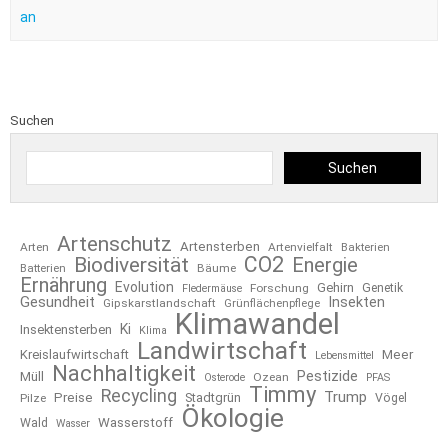
an
Suchen
Suchen
Artenschutz
Artensterben
Arten
Artenvielfalt
Bakterien
CO2
Biodiversität
Energie
Bäume
Batterien
Ernährung
Evolution
Gehirn
Forschung
Genetik
Fledermäuse
Gesundheit
Insekten
Gipskarstlandschaft
Grünflächenpflege
Klimawandel
Ki
Insektensterben
Klima
Landwirtschaft
Kreislaufwirtschaft
Meer
Lebensmittel
Nachhaltigkeit
Pestizide
Müll
Ozean
Osterode
PFAS
Timmy
Recycling
Trump
Preise
Stadtgrün
Pilze
Vögel
Ökologie
Wasserstoff
Wald
Wasser