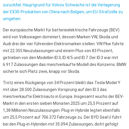
zurückfiel. Hauptgrund für Volvos Schwäche ist die Verlagerung
der EX30-Produktion von China nach Belgien, um EU-Strafzölle zu
umgehen.
Der europäische Markt für batterieelektrische Fahrzeuge (BEV)
wird von Volkswagen dominiert, dessen Marken VW, Skoda und
Audi drei der vier führenden Elektromarken stellen. VW Pkw führte
mit 22.355 Neuzulassungen und einem Plus von 83 Prozent,
getrieben von den Modellen ID.3, ID.4/5 und ID.7. Der ID.3 war mit
6.917 Zulassungen das meistverkaufte Modell des Konzerns. BMW
sicherte sich Platz zwei, knapp vor Skoda.
Trotz eines Rückgangs von 34 Prozent bleibt das Tesla Model Y
mit über 28.500 Zulassungen Vorsprung auf den ID.3 das
meistverkaufte Elektroauto in Europa. Insgesamt wuchs der BEV-
Markt in den ersten sieben Monaten 2025 um 25,5 Prozent auf
1,38 Millionen Neuzulassungen. Plug-in-Hybride legten ebenfalls
um 25,5 Prozent auf 706.372 Fahrzeuge zu. Der BYD Seal U führt
bei den Plug-in-Hybriden mit 35.094 Zulassungen, dicht gefolgt