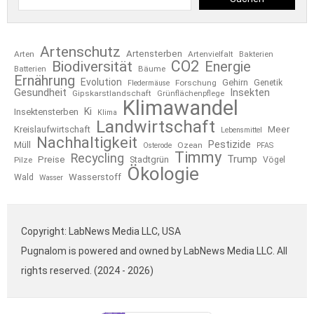
Artenschutz
Artensterben
Arten
Artenvielfalt
Bakterien
CO2
Biodiversität
Energie
Bäume
Batterien
Ernährung
Evolution
Gehirn
Forschung
Genetik
Fledermäuse
Gesundheit
Insekten
Gipskarstlandschaft
Grünflächenpflege
Klimawandel
Ki
Insektensterben
Klima
Landwirtschaft
Kreislaufwirtschaft
Meer
Lebensmittel
Nachhaltigkeit
Pestizide
Müll
Ozean
Osterode
PFAS
Timmy
Recycling
Trump
Preise
Stadtgrün
Pilze
Vögel
Ökologie
Wasserstoff
Wald
Wasser
Copyright: LabNews Media LLC, USA
Pugnalom is powered and owned by LabNews Media LLC. All
rights reserved. (2024 - 2026)