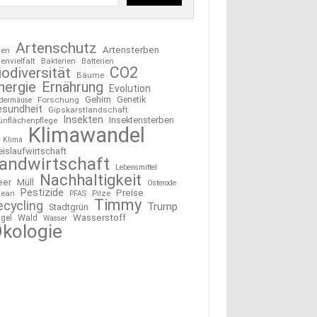
Artenschutz
Artensterben
ten
tenvielfalt
Bakterien
Batterien
CO2
iodiversität
Bäume
nergie
Ernährung
Evolution
Gehirn
Forschung
Genetik
edermäuse
esundheit
Gipskarstlandschaft
Insekten
Insektensterben
ünflächenpflege
Klimawandel
Klima
eislaufwirtschaft
andwirtschaft
Lebensmittel
Nachhaltigkeit
eer
Müll
Osterode
Pestizide
Preise
ean
Pilze
PFAS
Timmy
ecycling
Trump
Stadtgrün
Wasserstoff
gel
Wald
Wasser
kologie