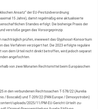
yklischen Ansatz“ der EU-Pestizidverordnung:
ximal 15 Jahre), damit regelmäßig eine aktualisierte
enschaftlichen Standes erfolgt. Die bisherige Praxis der
und verstoße gegen das Vorsorgeprinzip.
n nachträglich prüfen, inwieweit das Glyphosat-Konsortium
en das Verfahren verzögert hat. Die 2023 erfolgte reguläre
 von dem Urteil nicht direkt betroffen, wird jedoch separat
bänden angefochten.
nerhalb von zwei Monaten Rechtsmittel beim Europäischen
025 in den verbundenen Rechtssachen T-578/22 (Aurelia
inis / Boscalid) und T-209/22 (PAN Europe / Dimoxystrobin)
-content/uploads/2025/11/PM-EU-Gericht-Urteilt-zu-
f (Original-Pressemitteilung Aurelia Stiftung,