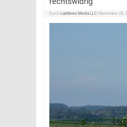
rechtswidrig
Durch
LabNews Media LLC
|
November 20, 