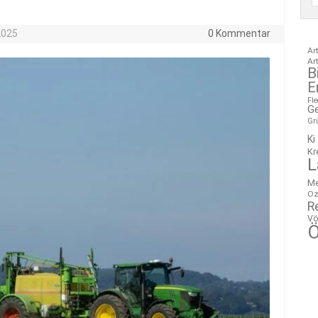
2025
0 Kommentar
Ar
Ar
B
E
Fl
G
Gr
Ki
Kr
L
M
Oz
R
Vö
Ö