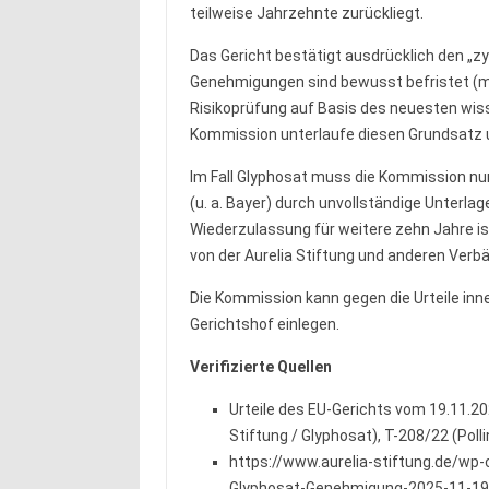
teilweise Jahrzehnte zurückliegt.
Das Gericht bestätigt ausdrücklich den „z
Genehmigungen sind bewusst befristet (ma
Risikoprüfung auf Basis des neuesten wiss
Kommission unterlaufe diesen Grundsatz 
Im Fall Glyphosat muss die Kommission nu
(u. a. Bayer) durch unvollständige Unterlag
Wiederzulassung für weitere zehn Jahre ist
von der Aurelia Stiftung und anderen Ver
Die Kommission kann gegen die Urteile in
Gerichtshof einlegen.
Verifizierte Quellen
Urteile des EU-Gerichts vom 19.11.2
Stiftung / Glyphosat), T-208/22 (Poll
https://www.aurelia-stiftung.de/wp
Glyphosat-Genehmigung-2025-11-19.pd