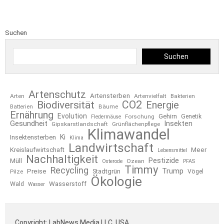
Suchen
Suchen
Artenschutz
Artensterben
Arten
Artenvielfalt
Bakterien
CO2
Biodiversität
Energie
Bäume
Batterien
Ernährung
Evolution
Gehirn
Forschung
Genetik
Fledermäuse
Gesundheit
Insekten
Gipskarstlandschaft
Grünflächenpflege
Klimawandel
Ki
Insektensterben
Klima
Landwirtschaft
Kreislaufwirtschaft
Meer
Lebensmittel
Nachhaltigkeit
Pestizide
Müll
Ozean
Osterode
PFAS
Timmy
Recycling
Trump
Preise
Stadtgrün
Pilze
Vögel
Ökologie
Wasserstoff
Wald
Wasser
Copyright: LabNews Media LLC, USA