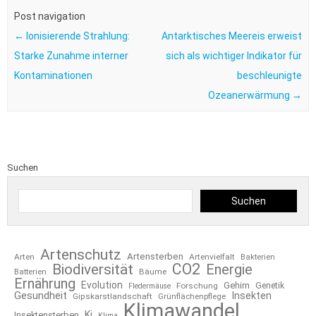
Post navigation
←
Ionisierende Strahlung:
Antarktisches Meereis erweist
Starke Zunahme interner
sich als wichtiger Indikator für
Kontaminationen
beschleunigte
Ozeanerwärmung
→
Suchen
Suchen
Artenschutz
Artensterben
Arten
Artenvielfalt
Bakterien
CO2
Biodiversität
Energie
Bäume
Batterien
Ernährung
Evolution
Gehirn
Forschung
Genetik
Fledermäuse
Gesundheit
Insekten
Gipskarstlandschaft
Grünflächenpflege
Klimawandel
Ki
Insektensterben
Klima