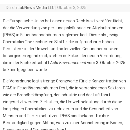
Durch
LabNews Media LLC
|
Oktober 3, 2025
Die Europäische Union hat einen neuen Rechtsakt veröffentlicht,
der die Verwendung von per- und polyfluorierten Alkylsubstanzen
(PFAS) in Feuerlöschschäumen reglementiert. Diese als „ewige
Chemikalien“ bezeichneten Stoffe, die aufgrund ihrer hohen
Persistenz in der Umwelt und potenziellen Gesundheitsrisiken
besorgniserregend sind, stehen im Fokus der neuen Verordnung,
die in der Fachzeitschrift
Actu-Environnement
vom 3. Oktober 2025
bekanntgegeben wurde.
Die Verordnung legt strenge Grenzwerte für die Konzentration von
PFAS in Feuerlöschschäumen fest, die in verschiedenen Sektoren
wie der Brandbekämpfung, der Industrie und der Luftfahrt
eingesetzt werden. Ziel ist es, die Umweltbelastung durch diese
langlebigen Chemikalien zu reduzieren und die Gesundheit von
Mensch und Tier zu schützen. PFAS sind bekannt für ihre
Beständigkeit gegen Abbau, was zu einer Anreicherung in Böden,
Gewässern und Organismen führt.