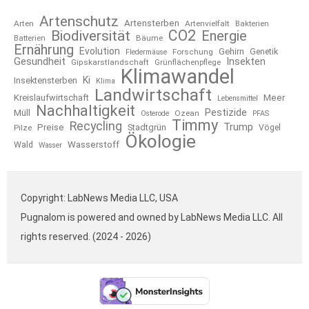
Artenschutz
Artensterben
Arten
Artenvielfalt
Bakterien
CO2
Biodiversität
Energie
Bäume
Batterien
Ernährung
Evolution
Gehirn
Forschung
Genetik
Fledermäuse
Gesundheit
Insekten
Gipskarstlandschaft
Grünflächenpflege
Klimawandel
Ki
Insektensterben
Klima
Landwirtschaft
Kreislaufwirtschaft
Meer
Lebensmittel
Nachhaltigkeit
Pestizide
Müll
Ozean
Osterode
PFAS
Timmy
Recycling
Trump
Preise
Stadtgrün
Pilze
Vögel
Ökologie
Wasserstoff
Wald
Wasser
Copyright: LabNews Media LLC, USA
Pugnalom is powered and owned by LabNews Media LLC. All
rights reserved. (2024 - 2026)