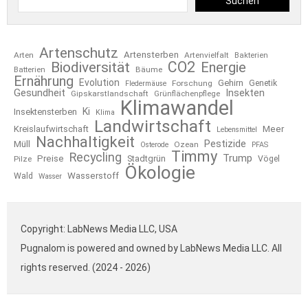
Suchen
Artenschutz
Artensterben
Arten
Artenvielfalt
Bakterien
CO2
Biodiversität
Energie
Bäume
Batterien
Ernährung
Evolution
Gehirn
Forschung
Genetik
Fledermäuse
Gesundheit
Insekten
Gipskarstlandschaft
Grünflächenpflege
Klimawandel
Ki
Insektensterben
Klima
Landwirtschaft
Kreislaufwirtschaft
Meer
Lebensmittel
Nachhaltigkeit
Pestizide
Müll
Ozean
Osterode
PFAS
Timmy
Recycling
Trump
Preise
Stadtgrün
Pilze
Vögel
Ökologie
Wasserstoff
Wald
Wasser
Copyright: LabNews Media LLC, USA
Pugnalom is powered and owned by LabNews Media LLC. All
rights reserved. (2024 - 2026)