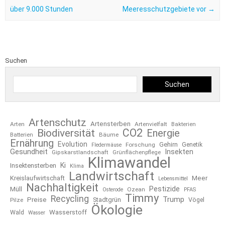
über 9.000 Stunden
Meeresschutzgebiete vor
→
Suchen
Suchen
Artenschutz
Artensterben
Arten
Artenvielfalt
Bakterien
CO2
Biodiversität
Energie
Bäume
Batterien
Ernährung
Evolution
Gehirn
Forschung
Genetik
Fledermäuse
Gesundheit
Insekten
Gipskarstlandschaft
Grünflächenpflege
Klimawandel
Ki
Insektensterben
Klima
Landwirtschaft
Kreislaufwirtschaft
Meer
Lebensmittel
Nachhaltigkeit
Pestizide
Müll
Ozean
Osterode
PFAS
Timmy
Recycling
Trump
Preise
Stadtgrün
Pilze
Vögel
Ökologie
Wasserstoff
Wald
Wasser