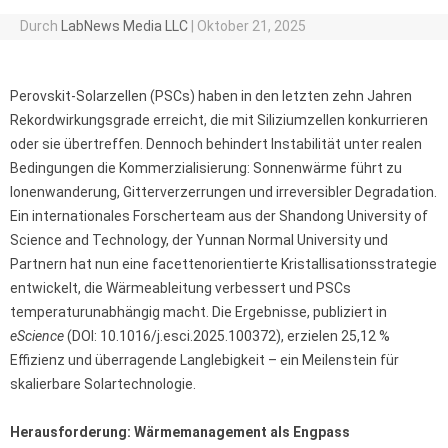
Durch
LabNews Media LLC
|
Oktober 21, 2025
Perovskit-Solarzellen (PSCs) haben in den letzten zehn Jahren
Rekordwirkungsgrade erreicht, die mit Siliziumzellen konkurrieren
oder sie übertreffen. Dennoch behindert Instabilität unter realen
Bedingungen die Kommerzialisierung: Sonnenwärme führt zu
Ionenwanderung, Gitterverzerrungen und irreversibler Degradation.
Ein internationales Forscherteam aus der Shandong University of
Science and Technology, der Yunnan Normal University und
Partnern hat nun eine facettenorientierte Kristallisationsstrategie
entwickelt, die Wärmeableitung verbessert und PSCs
temperaturunabhängig macht. Die Ergebnisse, publiziert in
eScience
(DOI: 10.1016/j.esci.2025.100372), erzielen 25,12 %
Effizienz und überragende Langlebigkeit – ein Meilenstein für
skalierbare Solartechnologie.
Herausforderung: Wärmemanagement als Engpass