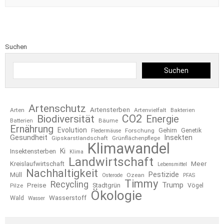
Suchen
Suchen
Artenschutz
Artensterben
Arten
Artenvielfalt
Bakterien
CO2
Biodiversität
Energie
Bäume
Batterien
Ernährung
Evolution
Gehirn
Forschung
Genetik
Fledermäuse
Gesundheit
Insekten
Gipskarstlandschaft
Grünflächenpflege
Klimawandel
Ki
Insektensterben
Klima
Landwirtschaft
Kreislaufwirtschaft
Meer
Lebensmittel
Nachhaltigkeit
Pestizide
Müll
Ozean
Osterode
PFAS
Timmy
Recycling
Trump
Preise
Stadtgrün
Pilze
Vögel
Ökologie
Wasserstoff
Wald
Wasser