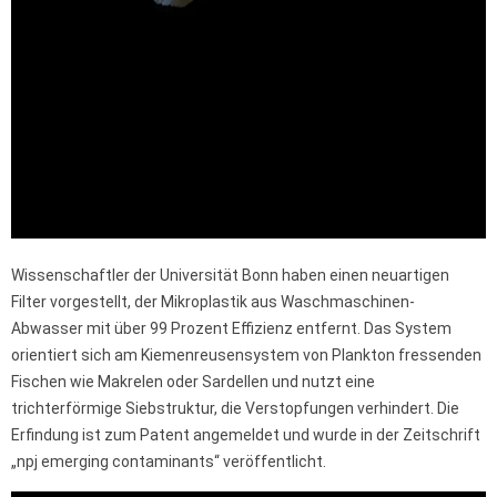
Wissenschaftler der Universität Bonn haben einen neuartigen
Filter vorgestellt, der Mikroplastik aus Waschmaschinen-
Abwasser mit über 99 Prozent Effizienz entfernt. Das System
orientiert sich am Kiemenreusensystem von Plankton fressenden
Fischen wie Makrelen oder Sardellen und nutzt eine
trichterförmige Siebstruktur, die Verstopfungen verhindert. Die
Erfindung ist zum Patent angemeldet und wurde in der Zeitschrift
„npj emerging contaminants“ veröffentlicht.