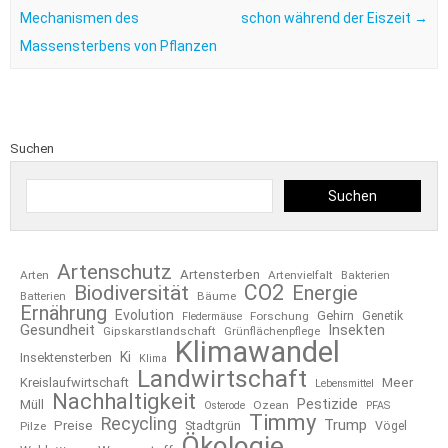
Mechanismen des
schon während der Eiszeit
→
Massensterbens von Pflanzen
Suchen
Suchen
Artenschutz
Artensterben
Arten
Artenvielfalt
Bakterien
CO2
Biodiversität
Energie
Bäume
Batterien
Ernährung
Evolution
Gehirn
Forschung
Genetik
Fledermäuse
Gesundheit
Insekten
Gipskarstlandschaft
Grünflächenpflege
Klimawandel
Ki
Insektensterben
Klima
Landwirtschaft
Kreislaufwirtschaft
Meer
Lebensmittel
Nachhaltigkeit
Pestizide
Müll
Ozean
Osterode
PFAS
Timmy
Recycling
Trump
Preise
Stadtgrün
Pilze
Vögel
Ökologie