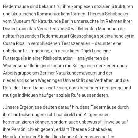
Fledermäuse sind bekannt für ihre komplexen sozialen Strukturen
und akustischen Kommunikationsformen. Theresa Schabacker
vom Museum für Naturkunde Berlin untersuchte im Rahmen ihrer
Dissertation das Verhalten von 60 wildlebenden Männchen der
nektarfressenden Fledermausart Glossophaga soricina handleyi in
Costa Rica. In verschiedenen Testszenarien – darunter eine
unbekannte Umgebung, ein neuartiges Objekt und eine
Futterquelle in einer Risikosituation – analysierten die
Wissenschaftlerin gemeinsam mit Kolleginnen der Fledermaus-
Arbeitsgruppe am Berliner Naturkundemuseum und der
niederländischen Wageningen Universität das Verhalten und die
Rufe der Tiere. Dabei zeigte sich, dass besonders neugierige und
mutige Individuen häufiger soziale Rufe aussendeten.
„Unsere Ergebnisse deuten darauf hin, dass Fledermäuse durch
ihre Lautäußerungen nicht nur direkt mit Artgenossen
kommunizieren können, sondern auch unbewusst Hinweise auf
ihre Persönlichkeit geben“, erklärt Theresa Schabacker,
Hauptautorin der Studie. Dies könne Artgenossen helfen,