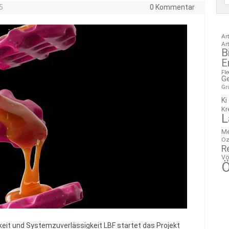
5
0 Kommentar
Ar
Ar
B
E
Fl
G
Gr
Ki
Kr
L
M
Oz
R
Vö
Ö
keit und Systemzuverlässigkeit LBF startet das Projekt