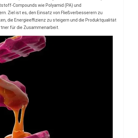
nststoff-Compounds wie Polyamid (PA) und
n. Ziel ist es, den Einsatz von Fließverbesserern zu
, die Energieeffizienz zu steigern und die Produktqualität
artner für die Zusammenarbeit.