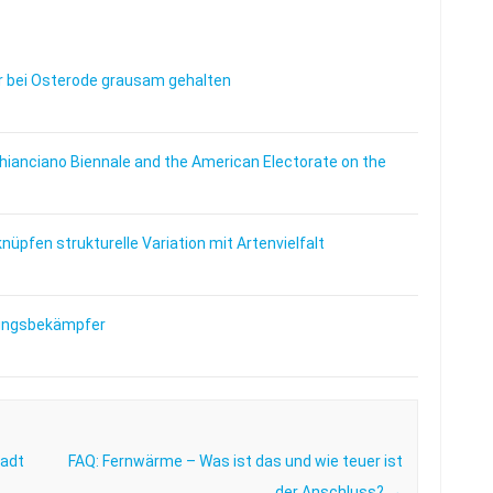
 bei Osterode grausam gehalten
Chianciano Biennale and the American Electorate on the
üpfen strukturelle Variation mit Artenvielfalt
lingsbekämpfer
tadt
FAQ: Fernwärme – Was ist das und wie teuer ist
der Anschluss?
→