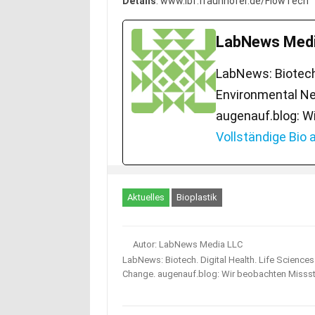
Details
: www.lbf.fraunhofer.de/FlowTech
LabNews Medi
LabNews: Biotech.
Environmental Ne
augenauf.blog: W
Vollständige Bio
Aktuelles
Bioplastik
Autor: LabNews Media LLC
LabNews: Biotech. Digital Health. Life Science
Change. augenauf.blog: Wir beobachten Misss