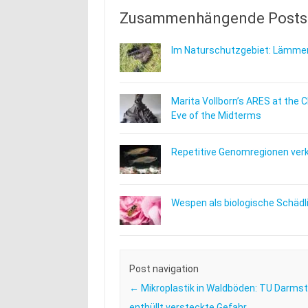
Zusammenhängende Posts
Im Naturschutzgebiet: Lämmer
Marita Vollborn’s ARES at the 
Eve of the Midterms
Repetitive Genomregionen verkn
Wespen als biologische Schäd
Post navigation
←
Mikroplastik in Waldböden: TU Darms
enthüllt versteckte Gefahr