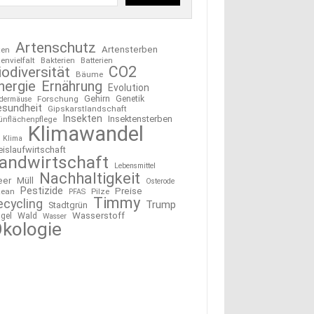
Artenschutz
Artensterben
ten
tenvielfalt
Bakterien
Batterien
CO2
iodiversität
Bäume
nergie
Ernährung
Evolution
Gehirn
Forschung
Genetik
edermäuse
esundheit
Gipskarstlandschaft
Insekten
Insektensterben
ünflächenpflege
Klimawandel
Klima
eislaufwirtschaft
andwirtschaft
Lebensmittel
Nachhaltigkeit
eer
Müll
Osterode
Pestizide
Preise
ean
Pilze
PFAS
Timmy
ecycling
Trump
Stadtgrün
Wasserstoff
gel
Wald
Wasser
kologie