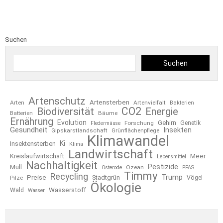
Suchen
Suchen
Artenschutz
Artensterben
Arten
Artenvielfalt
Bakterien
CO2
Biodiversität
Energie
Bäume
Batterien
Ernährung
Evolution
Gehirn
Forschung
Genetik
Fledermäuse
Gesundheit
Insekten
Gipskarstlandschaft
Grünflächenpflege
Klimawandel
Ki
Insektensterben
Klima
Landwirtschaft
Kreislaufwirtschaft
Meer
Lebensmittel
Nachhaltigkeit
Pestizide
Müll
Ozean
Osterode
PFAS
Timmy
Recycling
Trump
Preise
Stadtgrün
Pilze
Vögel
Ökologie
Wasserstoff
Wald
Wasser