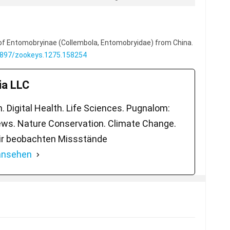
 of Entomobryinae (Collembola, Entomobryidae) from China.
.3897/zookeys.1275.158254
a LLC
 Digital Health. Life Sciences. Pugnalom:
ws. Nature Conservation. Climate Change.
ir beobachten Missstände
 ansehen