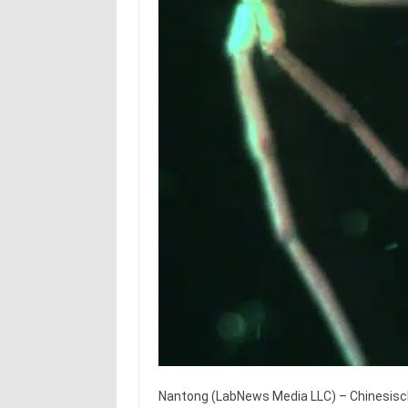
Nantong (LabNews Media LLC) – Chinesisch