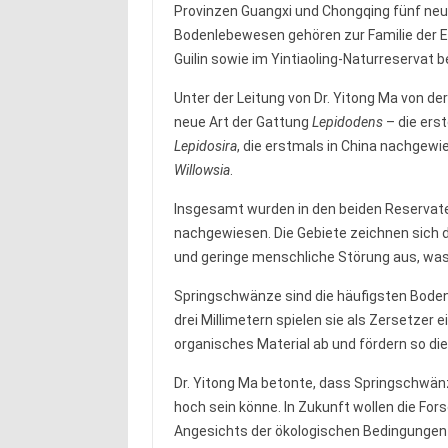
Provinzen Guangxi und Chongqing fünf neu
Bodenlebewesen gehören zur Familie der E
Guilin sowie im Yintiaoling-Naturreservat 
Unter der Leitung von Dr. Yitong Ma von de
neue Art der Gattung
Lepidodens
– die ers
Lepidosira
, die erstmals in China nachgew
Willowsia
.
Insgesamt wurden in den beiden Reservat
nachgewiesen. Die Gebiete zeichnen sich 
und geringe menschliche Störung aus, was 
Springschwänze sind die häufigsten Bodena
drei Millimetern spielen sie als Zersetzer 
organisches Material ab und fördern so die
Dr. Yitong Ma betonte, dass Springschwänze
hoch sein könne. In Zukunft wollen die Fo
Angesichts der ökologischen Bedingungen 