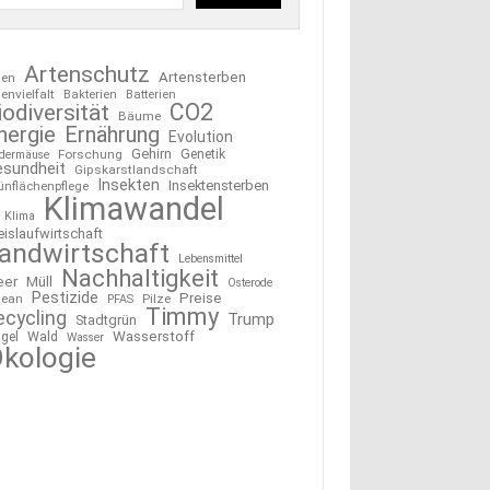
Artenschutz
Artensterben
ten
tenvielfalt
Bakterien
Batterien
CO2
iodiversität
Bäume
nergie
Ernährung
Evolution
Gehirn
Forschung
Genetik
edermäuse
esundheit
Gipskarstlandschaft
Insekten
Insektensterben
ünflächenpflege
Klimawandel
Klima
eislaufwirtschaft
andwirtschaft
Lebensmittel
Nachhaltigkeit
eer
Müll
Osterode
Pestizide
Preise
ean
Pilze
PFAS
Timmy
ecycling
Trump
Stadtgrün
Wasserstoff
gel
Wald
Wasser
kologie