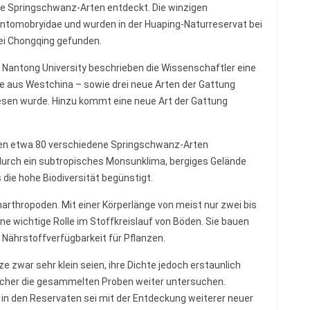
e Springschwanz-Arten entdeckt. Die winzigen
ntomobryidae und wurden in der Huaping-Naturreservat bei
bei Chongqing gefunden.
r Nantong University beschrieben die Wissenschaftler eine
te aus Westchina – sowie drei neue Arten der Gattung
iesen wurde. Hinzu kommt eine neue Art der Gattung
en etwa 80 verschiedene Springschwanz-Arten
durch ein subtropisches Monsunklima, bergiges Gelände
die hohe Biodiversität begünstigt.
rthropoden. Mit einer Körperlänge von meist nur zwei bis
eine wichtige Rolle im Stoffkreislauf von Böden. Sie bauen
 Nährstoffverfügbarkeit für Pflanzen.
 zwar sehr klein seien, ihre Dichte jedoch erstaunlich
rscher die gesammelten Proben weiter untersuchen.
in den Reservaten sei mit der Entdeckung weiterer neuer