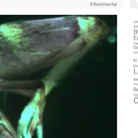
0 Kommentar
Ar
Ar
B
E
Fl
G
Gr
Ki
Kr
L
M
Oz
R
Vö
Ö