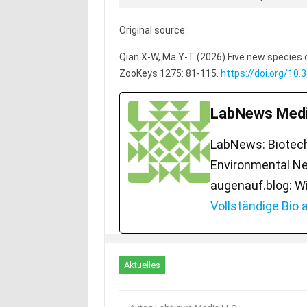
Original source:
Qian X-W, Ma Y-T (2026) Five new species
ZooKeys 1275: 81-115.
https://doi.org/10
LabNews Medi
LabNews: Biotech.
Environmental Ne
augenauf.blog: W
Vollständige Bio
Aktuelles