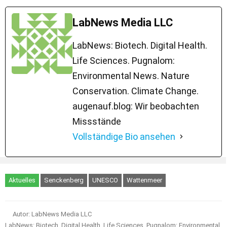
LabNews Media LLC
LabNews: Biotech. Digital Health.
Life Sciences. Pugnalom:
Environmental News. Nature
Conservation. Climate Change.
augenauf.blog: Wir beobachten
Missstände
Vollständige Bio ansehen
Aktuelles
Senckenberg
UNESCO
Wattenmeer
Autor: LabNews Media LLC
LabNews: Biotech. Digital Health. Life Sciences. Pugnalom: Environmental