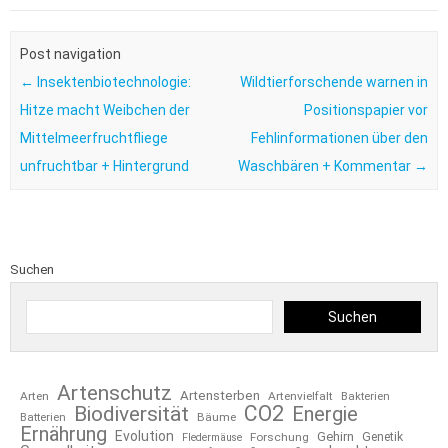
Post navigation
←
Insektenbiotechnologie:
Wildtierforschende warnen in
Hitze macht Weibchen der
Positionspapier vor
Mittelmeerfruchtfliege
Fehlinformationen über den
unfruchtbar + Hintergrund
Waschbären + Kommentar
→
Suchen
Suchen
Artenschutz
Artensterben
Arten
Artenvielfalt
Bakterien
CO2
Biodiversität
Energie
Bäume
Batterien
Ernährung
Evolution
Gehirn
Forschung
Genetik
Fledermäuse