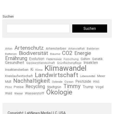
Suchen
Suchen
Artenschutz
Artensterben
Arten
Artenvielfalt
Bakterien
CO2
Biodiversität
Energie
Bäume
Batterien
Ernährung
Evolution
Gehirn
Forschung
Genetik
Fledermäuse
Gesundheit
Insekten
Gipskarstlandschaft
Grünflächenpflege
Klimawandel
Ki
Insektensterben
Klima
Landwirtschaft
Kreislaufwirtschaft
Meer
Lebensmittel
Nachhaltigkeit
Pestizide
Müll
Ozean
Osterode
PFAS
Timmy
Recycling
Trump
Preise
Stadtgrün
Pilze
Vögel
Ökologie
Wasserstoff
Wald
Wasser
Copyright: LabNews Media LLC, USA