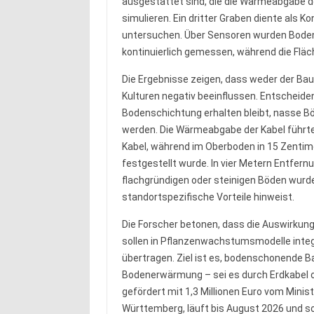
ausgestattet sind, die die Wärmeabgabe d
simulieren. Ein dritter Graben diente als 
untersuchen. Über Sensoren wurden Bodent
kontinuierlich gemessen, während die Fläc
Die Ergebnisse zeigen, dass weder der Bau 
Kulturen negativ beeinflussen. Entscheiden
Bodenschichtung erhalten bleibt, nasse B
werden. Die Wärmeabgabe der Kabel führte 
Kabel, während im Oberboden in 15 Zentimet
festgestellt wurde. In vier Metern Entfe
flachgründigen oder steinigen Böden wurd
standortspezifische Vorteile hinweist.
Die Forscher betonen, dass die Auswirkung
sollen in Pflanzenwachstumsmodelle integ
übertragen. Ziel ist es, bodenschonende 
Bodenerwärmung – sei es durch Erdkabel o
gefördert mit 1,3 Millionen Euro vom Mini
Württemberg, läuft bis August 2026 und so