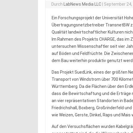
Durch
LabNews Media LLC
|
September 24,
Ein Forschungsprojekt der Universität H
Übertragungsnetzbetreiber TransnetBW zei
Qualität landwirtschaftlicher Kulturen nic
Im Rahmen des Projekts CHARGE, das im 
untersuchen Wissenschaftler seit vier Jah
auf Böden und Feldfrüchte. Die Zwischene
dem Bau weiterhin produktiv genutzt werd
Das Projekt SuedLink, eines der größten 
Transport von Windstrom über 700 Kilome
Württemberg. Da die Flächen über den Erdka
dass die Bewirtschaftung und die Erträge
an vier repräsentativen Standorten in Ba
Friedrichshall, Boxberg, Großrinderfeld u
wie Weizen, Gerste, Dinkel, Raps und Mais 
Auf den Versuchsflächen wurden Kabelgräb