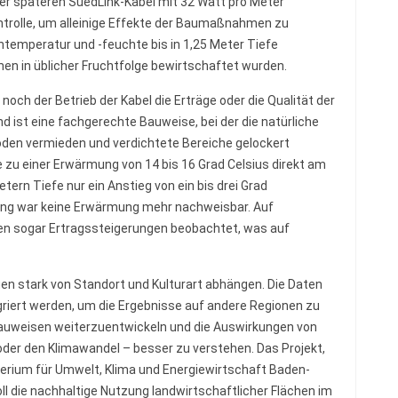
er späteren SuedLink-Kabel mit 32 Watt pro Meter
Kontrolle, um alleinige Effekte der Baumaßnahmen zu
emperatur und -feuchte bis in 1,25 Meter Tiefe
hen in üblicher Fruchtfolge bewirtschaftet wurden.
noch der Betrieb der Kabel die Erträge oder die Qualität der
d ist eine fachgerechte Bauweise, bei der die natürliche
öden vermieden und verdichtete Bereiche gelockert
zu einer Erwärmung von 14 bis 16 Grad Celsius direkt am
ern Tiefe nur ein Anstieg von ein bis drei Grad
rnung war keine Erwärmung mehr nachweisbar. Auf
en sogar Ertragssteigerungen beobachtet, was auf
en stark von Standort und Kulturart abhängen. Die Daten
riert werden, um die Ergebnisse auf andere Regionen zu
Bauweisen weiterzuentwickeln und die Auswirkungen von
der den Klimawandel – besser zu verstehen. Das Projekt,
sterium für Umwelt, Klima und Energiewirtschaft Baden-
ll die nachhaltige Nutzung landwirtschaftlicher Flächen im