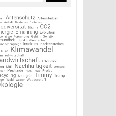
Artenschutz
Artensterben
ten
tenvielfalt
Bakterien
Batterien
CO2
iodiversität
Bäume
nergie
Ernährung
Evolution
Gehirn
Forschung
Genetik
edermäuse
esundheit
Gipskarstlandschaft
Insekten
Insektensterben
ünflächenpflege
Klimawandel
Klima
eislaufwirtschaft
andwirtschaft
Lebensmittel
Nachhaltigkeit
eer
Müll
Osterode
Pestizide
Preise
ean
Pilze
PFAS
Timmy
ecycling
Trump
Stadtgrün
Wasserstoff
gel
Wald
Wasser
kologie