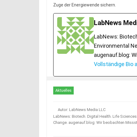
Zuge der Energiewende sichern.
LabNews Medi
LabNews: Biotech.
Environmental Ne
augenauf.blog: W
Vollständige Bio
Aktuelles
Autor: LabNews Media LLC
LabNews: Biotech. Digital Health. Life Science
Change. augenauf.blog: Wir beobachten Misss