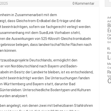
 2025
0 Kommentar
ohenheim in Zusammenarbeit mit dem
Ar
gt, dass Gleichstrom-Erdkabel die Erträge und die
Ar
B
ht beeinträchtigen, sofern sie fachgerecht verlegt werden.
E
Zusammenhang mit dem SuedLink-Vorhaben steht,
Fl
G
ren die Auswirkungen von 525-Kilovolt-Gleichstromkabeln
Gr
rgebnisse belegen, dass landwirtschaftliche Flächen nach
Ki
en können.
Kr
L
Netzausbauprojekte Deutschlands, ermöglicht den
M
ter von Norddeutschland nach Bayern und Baden-
Oz
R
beln im Besitz der Landwirte bleiben, ist es entscheidend,
Vö
 nicht beeinträchtigt werden. Die Untersuchungen fanden
Ö
den-Württemberg und Bayern statt, darunter Bad
nd Güntersleben. Unterschiedliche Bodentypen und Kulturen
wurden analysiert.
en angelegt, von denen zwei mit beheizbaren Stahlrohren