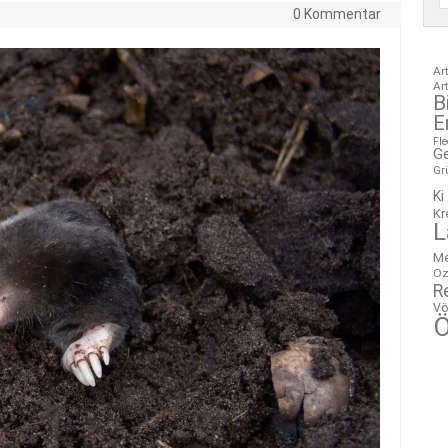
0 Kommentar
Ar
Ar
B
E
Fl
G
Gr
Ki
Kr
L
M
Oz
R
Vö
Ö