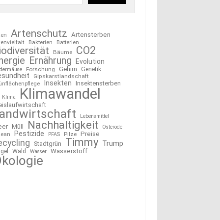
Artenschutz
Artensterben
ten
tenvielfalt
Bakterien
Batterien
CO2
iodiversität
Bäume
nergie
Ernährung
Evolution
Gehirn
Forschung
Genetik
edermäuse
esundheit
Gipskarstlandschaft
Insekten
Insektensterben
ünflächenpflege
Klimawandel
Klima
eislaufwirtschaft
andwirtschaft
Lebensmittel
Nachhaltigkeit
eer
Müll
Osterode
Pestizide
Preise
ean
Pilze
PFAS
Timmy
ecycling
Trump
Stadtgrün
Wasserstoff
gel
Wald
Wasser
kologie