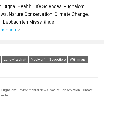
 Digital Health. Life Sciences. Pugnalom:
ws. Nature Conservation. Climate Change.
ir beobachten Missstände
 ansehen
Landwirtschaft
Maulwurf
Säugetiere
Wühlmaus
s. Pugnalom: Environmental News. Nature Conservation. Climate
tände