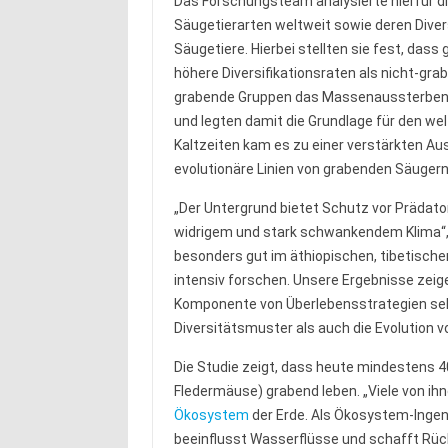
Das Forschungsteam analysierte hierfür d
Säugetierarten weltweit sowie deren Divers
Säugetiere. Hierbei stellten sie fest, da
höhere Diversifikationsraten als nicht-gr
grabende Gruppen das Massenaussterben vo
und legten damit die Grundlage für den w
Kaltzeiten kam es zu einer verstärkten Au
evolutionäre Linien von grabenden Säugern
„Der Untergrund bietet Schutz vor Prädato
widrigem und stark schwankendem Klima“, erk
besonders gut im äthiopischen, tibetische
intensiv forschen. Unsere Ergebnisse zeig
Komponente von Überlebensstrategien sehr 
Diversitätsmuster als auch die Evolution v
Die Studie zeigt, dass heute mindestens 4
Fledermäuse) grabend leben. „Viele von ih
Ökosystem
der Erde. Als Ökosystem-Ingeni
beeinflusst Wasserflüsse und schafft Rück