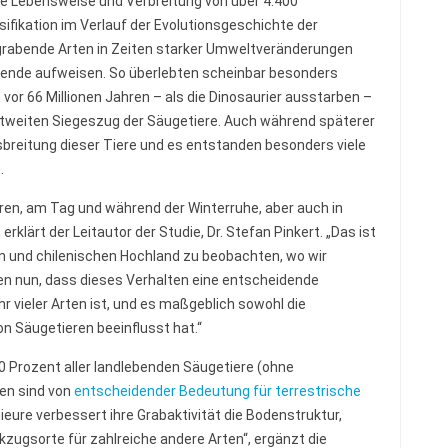
ie Lebensweise und Verbreitung von über 4.400
ifikation im Verlauf der Evolutionsgeschichte der
ss grabende Arten in Zeiten starker Umweltveränderungen
abende aufweisen. So überlebten scheinbar besonders
r 66 Millionen Jahren – als die Dinosaurier ausstarben –
eltweiten Siegeszug der Säugetiere. Auch während späterer
sbreitung dieser Tiere und es entstanden besonders viele
.
ren, am Tag und während der Winterruhe, aber auch in
lärt der Leitautor der Studie, Dr. Stefan Pinkert. „Das ist
n und chilenischen Hochland zu beobachten, wo wir
en nun, dass dieses Verhalten eine entscheidende
vieler Arten ist, und es maßgeblich sowohl die
on Säugetieren beeinflusst hat.“
0 Prozent aller landlebenden Säugetiere (ohne
nen sind von
entscheidender Bedeutung für terrestrische
eure verbessert ihre Grabaktivität die Bodenstruktur,
zugsorte für zahlreiche andere Arten“, ergänzt die