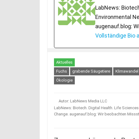
LabNews: Biotech.
Environmental Ne
augenauf.blog: W
Vollständige Bio
Aktuelles
Fuchs
grabende Säugetiere
Klimawandel
Ökologie
Autor: LabNews Media LLC
LabNews: Biotech. Digital Health. Life Science
Change. augenauf.blog: Wir beobachten Misss