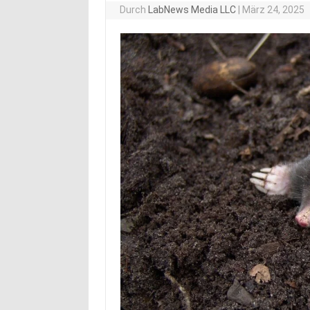
Durch
LabNews Media LLC
|
März 24, 2025