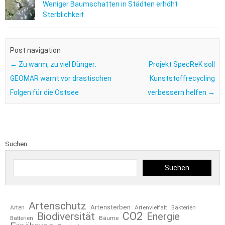
Weniger Baumschatten in Städten erhöht
Sterblichkeit
Post navigation
←
Zu warm, zu viel Dünger:
Projekt SpecReK soll
GEOMAR warnt vor drastischen
Kunststoffrecycling
Folgen für die Ostsee
verbessern helfen
→
Suchen
Suchen
Artenschutz
Artensterben
Arten
Artenvielfalt
Bakterien
CO2
Biodiversität
Energie
Bäume
Batterien